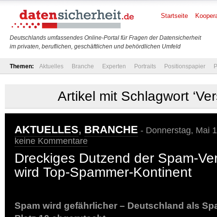
Startseite
Koopera
Deutschlands umfassendes Online-Portal für Fragen der Datensicherheit
im privaten, beruflichen, geschäftlichen und behördlichen Umfeld
Themen:
Aktuelles
Branche
Experten
Portraits
Positionspapier
P
Artikel mit Schlagwort ‘Ve
AKTUELLES
,
BRANCHE
- Donnerstag, Mai 1
keine Kommentare
Dreckiges Dutzend der Spam-Ver
wird Top-Spammer-Kontinent
Spam wird gefährlicher – Deutschland als S