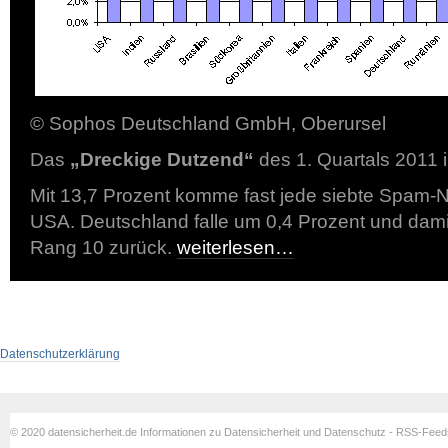
© Sophos Deutschland GmbH, Oberursel
Das
„Dreckige Dutzend“
des 1. Quartals 2011 
Mit 13,7 Prozent komme fast jede siebte Spam-N
USA. Deutschland falle um 0,4 Prozent und dami
Rang 10 zurück.
weiterlesen…
Datenschutzerklärung
© 2020 datensicherheit.de Informationen zu Datensicherheit und Datenschutz - RSS-Fee