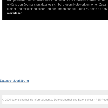
Kompetenznetzwerks Vikora des Xinnovations e.V. Christian Platzer, Vertri
erklärte den Journalisten, dass es sich bei diesem Netzwerk um einen Zus
kleiner und mittelständischer Berliner Firmen handelt. Rund 50 seien es derz
weiterlesen…
Datenschutzerklärung
© 2020 datensicherheit.de Informationen zu Datensicherheit und Datenschutz - RSS-Fee