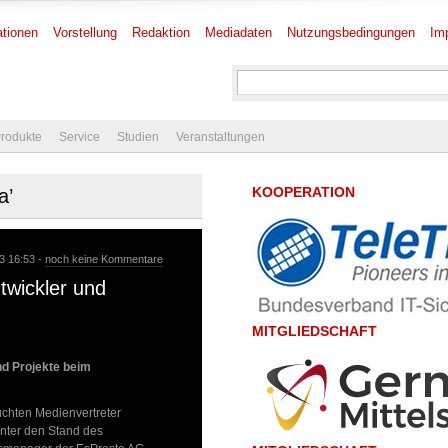
tionen
Vorstellung
Redaktion
Mediadaten
Nutzungsbedingungen
Im
rodukte
Service
Studien
Veranstaltungen
KOOPERATION
a’
13 16:53 -
noch keine Kommentare
twickler und
MITGLIEDSCHAFT
d Projekte beim
hten Medienvertreter
nter den Stand des