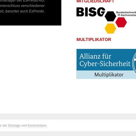
ebsmanager der EsPresto AG,
MITGLIEDSCHAFT
ammenschluss verschiedener
eit, darunter auch EsPresto.
MULTIPLIKATOR
ds der
Einträge
und
Kommentare
.