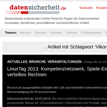
Startseite
Koopera
Deutschlands umfassendes Online-Portal für Fragen der Datensicherheit
im privaten, beruflichen, geschäftlichen und behördlichen Umfeld
Themen:
Aktuelles
Branche
Experten
Portraits
Positionspapier
P
Artikel mit Schlagwort ‘Vikor
AKTUELLES
,
BRANCHE
,
VERANSTALTUNGEN
- Freitag, Mai 24, 20
LinuxTag 2013: Kompetenznetzwerk, Spiele-En
verteiltes Rechnen
Besuch an ausgewählten Ständen der 120 ausstellenden Unternehmen un
Messerundgang für Pressevertreter
[datensicherheit.de, 24.05.2013]
Bei einem geführten Messerundgang besuc
ausgewählte Stände der 120 ausstellenden Unternehmen und Projekte, daru