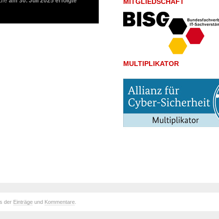
die
am 30. Juli 2025 erfolgte
MITGLIEDSCHAFT
MULTIPLIKATOR
ds der
Einträge
und
Kommentare
.