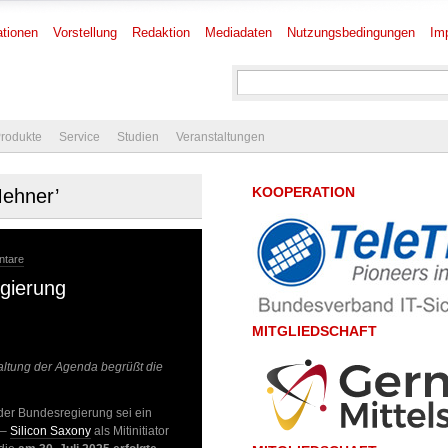
tionen
Vorstellung
Redaktion
Mediadaten
Nutzungsbedingungen
Im
rodukte
Service
Studien
Veranstaltungen
KOOPERATION
Mehner’
ntare
gierung
MITGLIEDSCHAFT
staltung der Agenda begrüßt die
er Bundesregierung sei ein
 –
Silicon Saxony
als Mitinitiator