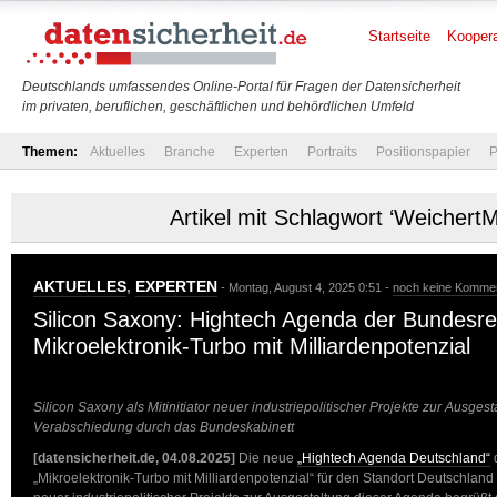
Startseite
Koopera
Deutschlands umfassendes Online-Portal für Fragen der Datensicherheit
im privaten, beruflichen, geschäftlichen und behördlichen Umfeld
Themen:
Aktuelles
Branche
Experten
Portraits
Positionspapier
P
Artikel mit Schlagwort ‘Weichert
AKTUELLES
,
EXPERTEN
- Montag, August 4, 2025 0:51 -
noch keine Komme
Silicon Saxony: Hightech Agenda der Bundesre
Mikroelektronik-Turbo mit Milliardenpotenzial
Silicon Saxony als Mitinitiator neuer industriepolitischer Projekte zur Ausge
Verabschiedung durch das Bundeskabinett
[datensicherheit.de, 04.08.2025]
Die neue
„Hightech Agenda Deutschland“
d
„Mikroelektronik-Turbo mit Milliardenpotenzial“ für den Standort Deutschland