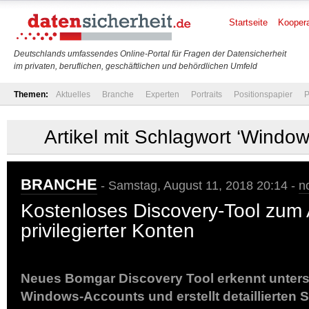
Startseite
Koopera
Deutschlands umfassendes Online-Portal für Fragen der Datensicherheit
im privaten, beruflichen, geschäftlichen und behördlichen Umfeld
Themen:
Aktuelles
Branche
Experten
Portraits
Positionspapier
P
Artikel mit Schlagwort ‘Windo
BRANCHE
- Samstag, August 11, 2018 20:14 -
n
Kostenloses Discovery-Tool zum
privilegierter Konten
Neues Bomgar Discovery Tool erkennt unters
Windows-Accounts und erstellt detaillierten S