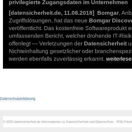
privilegierte Zugangsdaten im Unternehmen
[datensicherheit.de, 11.08.2018] Bomgar
, Anb
Zugriffslösungen, hat das neue
Bomgar Discove
veröffentlicht. Das kostenfreie Softwareprodukt er
umfassenden Bericht, welcher drohende IT-Ris
offenlegt — Verletzungen der
Datensicherheit
u
Nichteinhaltung gesetzlicher oder branchenspez
werden ebenfalls zuverlässig erkannt.
weiterles
Datenschutzerklärung
© 2020 datensicherheit.de Informationen zu Datensicherheit und Datenschutz - RSS-Fee