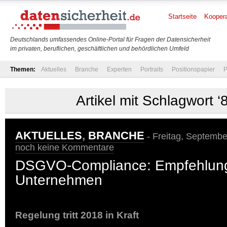
Startseite
Koopera
Deutschlands umfassendes Online-Portal für Fragen der Datensicherheit
im privaten, beruflichen, geschäftlichen und behördlichen Umfeld
Themen:
Aktuelles
Branche
Experten
Portraits
Positionspapier
P
Artikel mit Schlagwort ‘
AKTUELLES
,
BRANCHE
- Freitag, Septembe
noch keine Kommentare
DSGVO-Compliance: Empfehlung
Unternehmen
Regelung tritt 2018 in Kraft