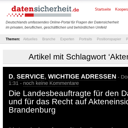
Startseite
Koopera
Deutschlands umfassendes Online-Portal für Fragen der Datensicherheit
im privaten, beruflichen, geschäftlichen und behördlichen Umfeld
Themen:
Aktuelles
Branche
Experten
Portraits
Positionspapier
P
Artikel mit Schlagwort ‘Akte
D
,
SERVICE
,
WICHTIGE ADRESSEN
- Do
1:31 -
noch keine Kommentare
Die Landesbeauftragte für den D
und für das Recht auf Akteneinsi
Brandenburg