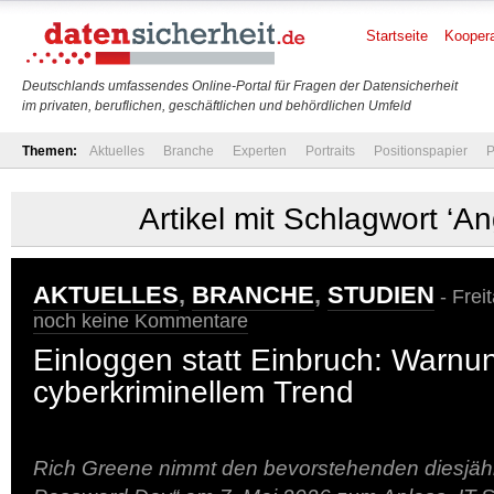
Startseite
Koopera
Deutschlands umfassendes Online-Portal für Fragen der Datensicherheit
im privaten, beruflichen, geschäftlichen und behördlichen Umfeld
Themen:
Aktuelles
Branche
Experten
Portraits
Positionspapier
P
Artikel mit Schlagwort ‘An
AKTUELLES
,
BRANCHE
,
STUDIEN
- Frei
noch keine Kommentare
Einloggen statt Einbruch: Warnu
cyberkriminellem Trend
Rich Greene nimmt den bevorstehenden diesjäh