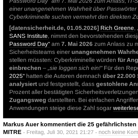
Password Day“ am 7. Mai 2026 zum Anlass, IT-S
einer unangenehmen Wahrheit über Passwörter z
Cyberkriminelle suchen vermehrt den direkten 
[datensicherheit.de, 01.05.2026]
Rich Greene
,
SANS Institute
, nimmt den bevorstehenden dies
Password Day“
am
7. Mai 2026
zum Anlass zu m
Sicherheitsteams einer
unangenehmen Wahrhei
stellen müssten: Cyberkriminelle würden
für Ang
einbrechen
–
„sie loggen sich ein!“
Für den Rep
2025“
hatten die Autoren demnach
über 22.000 
analysiert
und festgestellt, dass
gestohlene A
Prozent aller bestätigten Sicherheitsverletzung
Zugangsweg
darstellten. Bei einfachen Angriff
Anwendungen steige diese Zahl sogar
weiterle
Markus Auer kommentiert die 25 gefährlichsten
MITRE
- Freitag, Juli 30, 2021 21:27 -
noch keine Ko