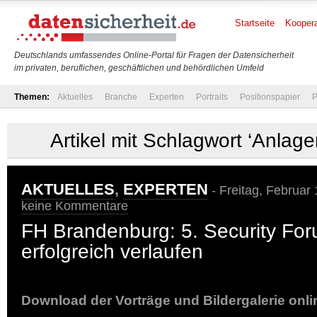
Startseite
Koopera
Deutschlands umfassendes Online-Portal für Fragen der Datensicherheit
im privaten, beruflichen, geschäftlichen und behördlichen Umfeld
Themen:
Aktuelles
Branche
Experten
Portraits
Positionspapier
P
Artikel mit Schlagwort ‘Anlage
AKTUELLES
,
EXPERTEN
- Freitag, Februar
keine Kommentare
FH Brandenburg: 5. Security Fo
erfolgreich verlaufen
Download der Vorträge und Bildergalerie onli