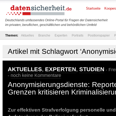
Startseite
Koopera
Deutschlands umfassendes Online-Portal für Fragen der Datensicherheit
im privaten, beruflichen, geschäftlichen und behördlichen Umfeld
Themen:
Aktuelles
Branche
Experten
Portraits
Positionspapier
P
Artikel mit Schlagwort ‘Anonymis
AKTUELLES
,
EXPERTEN
,
STUDIEN
- Fre
-
noch keine Kommentare
Anonymisierungsdienste: Report
Grenzen kritisieren Kriminalisier
Zur effektiven Strafverfolgung personelle un