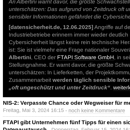
Ari Albertini warnt davor, die größte Schwachstell
unterschätzen: Das aufgrund von Zeitdruck oft u
sensibler Informationen gefährdet die Cybersiche
[datensicherheit.de, 12.06.2025]
Angriffe auf d
Industriebetriebe erinnern immer wieder deutlich
Cybersicherheit längst keine rein technische H
ist: Sie ist vielmehr eine Frage nationaler Souver
Albertini
, CEO der
FTAPI Software GmbH
, in s
Stellungnahme. Er warnt davor, die größte Schwa
unterschätzen: In Lieferketten, der Projektkomm
Zusammenarbeit
werden täglich sensible Infor
„oft ungeschützt und unter Zeitdruck“
.
weite
NIS-2: Verpasste Chance oder Wegweiser für me
Freitag, Mai 3, 2024 16:15 -
noch keine Kommentare
FTAPI gibt Unternehmen fünf Tipps für einen si
Datenaustausch
- Donnerstag, Februar 15, 2024 16