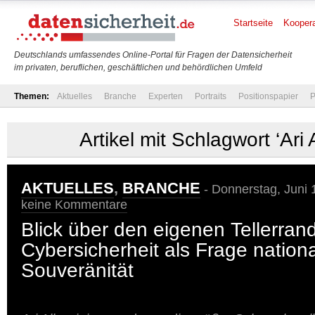
Startseite
Koopera
Deutschlands umfassendes Online-Portal für Fragen der Datensicherheit
im privaten, beruflichen, geschäftlichen und behördlichen Umfeld
Themen:
Aktuelles
Branche
Experten
Portraits
Positionspapier
P
Artikel mit Schlagwort ‘Ari A
AKTUELLES
,
BRANCHE
- Donnerstag, Juni 
keine Kommentare
Blick über den eigenen Tellerrand
Cybersicherheit als Frage nationa
Souveränität