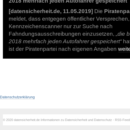
2018 mehrfach jeden Autofahrer gespeichert
[datensicherheit.de, 11.05.2019]
Die
Piratenpa
meldet, dass entgegen öffentlicher Versprechen,
Kennzeichenscanner nur zur Suche nach
Fahndungsausschreibungen einzusetzen,
„die 
2018 mehrfach jeden Autofahrer gespeichert“
hat
ist der Piratenpartei nach eigenen Angaben
weit
Datenschutzerklärung
© 2020 datensicherheit.de Informationen zu Datensicherheit und Datenschutz - RSS-Fee