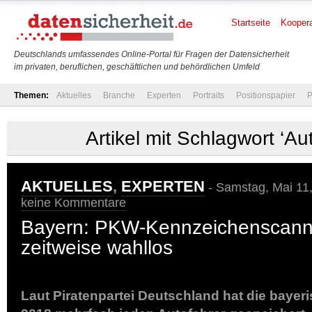
Startseite
Koopera
Deutschlands umfassendes Online-Portal für Fragen der Datensicherheit
im privaten, beruflichen, geschäftlichen und behördlichen Umfeld
Themen:
Aktuelles
Branche
Experten
Portraits
Positionspapier
P
Artikel mit Schlagwort ‘A
AKTUELLES
,
EXPERTEN
- Samstag, Mai 11
keine Kommentare
Bayern: PKW-Kennzeichenscanne
zeitweise wahllos
Laut Piratenpartei Deutschland hat die bayeris