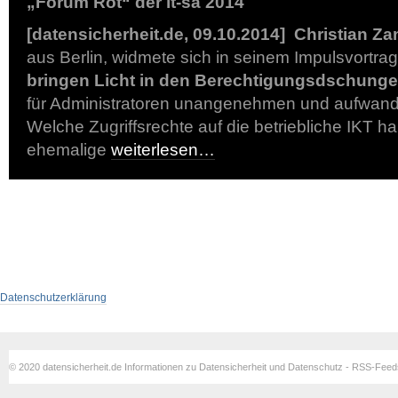
„Forum Rot“ der it-sa 2014
[datensicherheit.de, 09.10.2014]
Christian Za
aus Berlin, widmete sich in seinem Impulsvortra
bringen Licht in den Berechtigungsdschunge
für Administratoren unangenehmen und aufwand
Welche Zugriffsrechte auf die betriebliche IKT h
ehemalige
weiterlesen…
Datenschutzerklärung
© 2020 datensicherheit.de Informationen zu Datensicherheit und Datenschutz - RSS-Fee