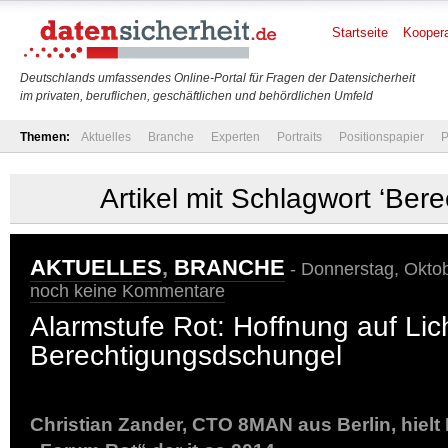
Startseite
Koopera
Deutschlands umfassendes Online-Portal für Fragen der Datensicherheit
im privaten, beruflichen, geschäftlichen und behördlichen Umfeld
Themen:
Aktuelles
Branche
Experten
Portraits
Positionspapier
P
Artikel mit Schlagwort ‘Bere
AKTUELLES
,
BRANCHE
- Donnerstag, Oktob
noch keine Kommentare
Alarmstufe Rot: Hoffnung auf Lic
Berechtigungsdschungel
Christian Zander, CTO 8MAN aus Berlin, hielt