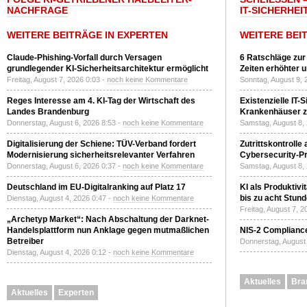
NACHFRAGE
T-SICHERHEI
WEITERE BEITRÄGE IN EXPERTEN
WEITERE BEI
Claude-Phishing-Vorfall durch Versagen
6 Ratschläge zur
grundlegender KI-Sicherheitsarchitektur ermöglicht
Zeiten erhöhter 
Freitag, August 7, 2026 0:03 -
noch keine Kommentare
Sonntag, August 9, 
Reges Interesse am 4. KI-Tag der Wirtschaft des
Existenzielle IT-
Landes Brandenburg
Krankenhäuser zu
Donnerstag, August 6, 2026 8:53 -
noch keine Kommentare
Samstag, August 8,
Digitalisierung der Schiene: TÜV-Verband fordert
Zutrittskontrolle
Modernisierung sicherheitsrelevanter Verfahren
Cybersecurity-Pri
Donnerstag, August 6, 2026 0:37 -
noch keine Kommentare
Samstag, August 8,
Deutschland im EU-Digitalranking auf Platz 17
KI als Produktivi
bis zu acht Stun
Dienstag, August 4, 2026 0:47 -
noch keine Kommentare
Freitag, August 7, 
„Archetyp Market“: Nach Abschaltung der Darknet-
Handelsplattform nun Anklage gegen mutmaßlichen
NIS-2 Compliance
Betreiber
Donnerstag, August 
Dienstag, August 4, 2026 0:12 -
noch keine Kommentare
Aktuelles
Bra
Aktuelles
Experten