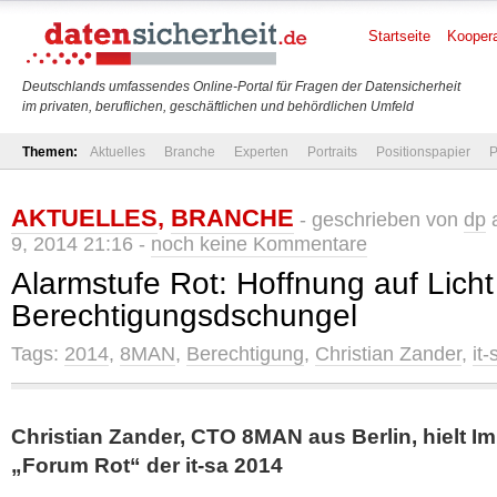
Startseite
Koopera
Deutschlands umfassendes Online-Portal für Fragen der Datensicherheit
im privaten, beruflichen, geschäftlichen und behördlichen Umfeld
Themen:
Aktuelles
Branche
Experten
Portraits
Positionspapier
P
AKTUELLES
,
BRANCHE
- geschrieben von
dp
a
9, 2014 21:16 -
noch keine Kommentare
Alarmstufe Rot: Hoffnung auf Licht
Berechtigungsdschungel
Tags:
2014
,
8MAN
,
Berechtigung
,
Christian Zander
,
it-
Christian Zander, CTO 8MAN aus Berlin, hielt I
„Forum Rot“ der it-sa 2014