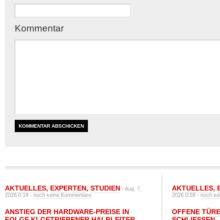
Kommentar
AKTUELLES
,
EXPERTEN
,
STUDIEN
AKTUELLES
,
- Aug. 7,
2026 0:18 -
noch keine Kommentare
2026 0:58 -
noch ke
ANSTIEG DER HARDWARE-PREISE IN
OFFENE TÜRE
FOLGE KI-GETRIEBENER HALBLEITER-
SCHLIESSEN –