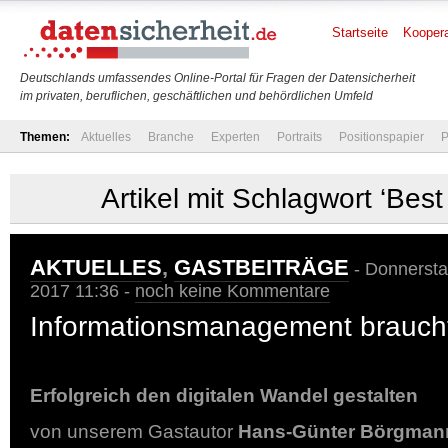
Startseite
Koopera
Deutschlands umfassendes Online-Portal für Fragen der Datensicherheit
im privaten, beruflichen, geschäftlichen und behördlichen Umfeld
Themen:
Aktuelles
Branche
Experten
Portraits
Positionspapier
P
Artikel mit Schlagwort ‘Best
AKTUELLES
,
GASTBEITRÄGE
- Donnersta
2017 11:36 -
noch keine Kommentare
Informationsmanagement brauch
Erfolgreich den digitalen Wandel gestalten
von unserem Gastautor
Hans-Günter Börgman