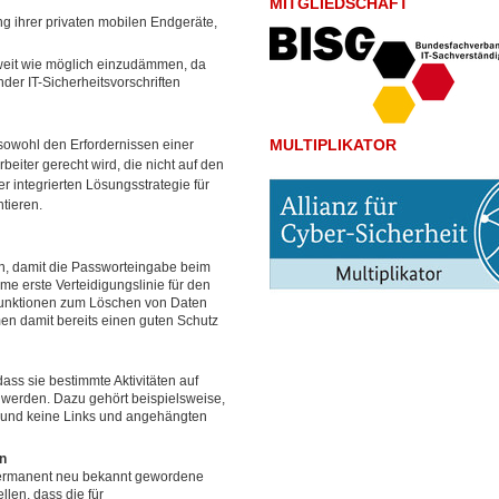
MITGLIEDSCHAFT
ng ihrer privaten mobilen Endgeräte,
so weit wie möglich einzudämmen, da
er IT-Sicherheitsvorschriften
MULTIPLIKATOR
e sowohl den Erfordernissen einer
eiter gerecht wird, die nicht auf den
r integrierten Lösungsstrategie für
tieren.
n, damit die Passworteingabe beim
ame erste Verteidigungslinie für den
 Funktionen zum Löschen von Daten
en damit bereits einen guten Schutz
ass sie bestimmte Aktivitäten auf
 werden. Dazu gehört beispielsweise,
n und keine Links und angehängten
en
 permanent neu bekannt gewordene
len, dass die für