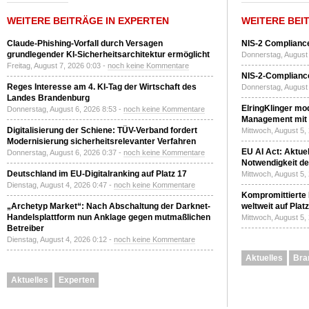
WEITERE BEITRÄGE IN EXPERTEN
WEITERE BEI
Claude-Phishing-Vorfall durch Versagen
NIS-2 Compliance
grundlegender KI-Sicherheitsarchitektur ermöglicht
Donnerstag, August 
Freitag, August 7, 2026 0:03 -
noch keine Kommentare
NIS-2-Compliance
Reges Interesse am 4. KI-Tag der Wirtschaft des
Donnerstag, August 
Landes Brandenburg
ElringKlinger mod
Donnerstag, August 6, 2026 8:53 -
noch keine Kommentare
Management mit 
Digitalisierung der Schiene: TÜV-Verband fordert
Mittwoch, August 5,
Modernisierung sicherheitsrelevanter Verfahren
EU AI Act: Aktuel
Donnerstag, August 6, 2026 0:37 -
noch keine Kommentare
Notwendigkeit de
Deutschland im EU-Digitalranking auf Platz 17
Mittwoch, August 5,
Dienstag, August 4, 2026 0:47 -
noch keine Kommentare
Kompromittierte
„Archetyp Market“: Nach Abschaltung der Darknet-
weltweit auf Plat
Handelsplattform nun Anklage gegen mutmaßlichen
Mittwoch, August 5,
Betreiber
Dienstag, August 4, 2026 0:12 -
noch keine Kommentare
Aktuelles
Bra
Aktuelles
Experten