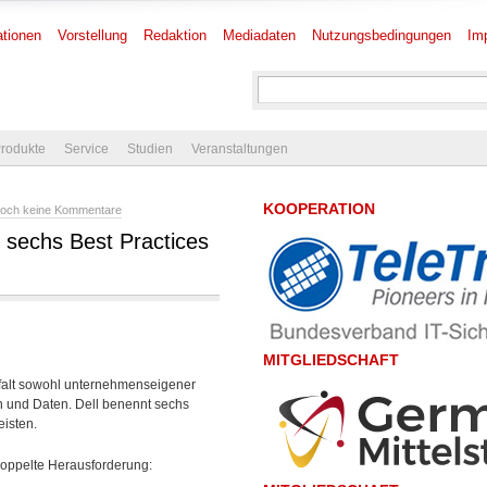
tionen
Vorstellung
Redaktion
Mediadaten
Nutzungsbedingungen
Im
rodukte
Service
Studien
Veranstaltungen
KOOPERATION
och keine Kommentare
t sechs Best Practices
MITGLIEDSCHAFT
lfalt sowohl unternehmenseigener
nen und Daten. Dell benennt sechs
isten.
 doppelte Herausforderung: