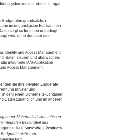
iebssystemversion arbeiten – egal
n Endgeräten grundsätzlich
, denn im ungünstigsten Fall kann ein
aten sorgt so für einen unbedingt
sigt wird, ohne den aber eine
 das Identity and Access Management
und -daten steuern und überwachen.
ndig integrierte IAM-Applikation
nt und Access Management
wenden sie ihre privaten Endgeräte
Trennung privater und
 In dem einen Sicherheits-Container
und Daten zugänglich und im anderen
dig neuer Sicherheitsrisiken müssen
m integralen Bestandteil des
nager bei
Dell, SonicWALL Products
.
r Endgeräte nicht zum
itätsfaktor.“