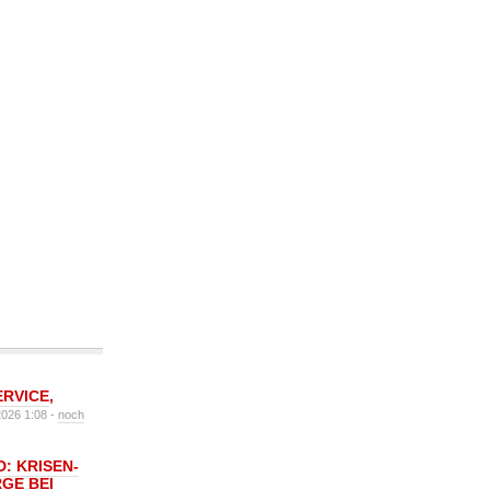
ERVICE
,
2026 1:08 -
noch
: KRISEN-
GE BEI