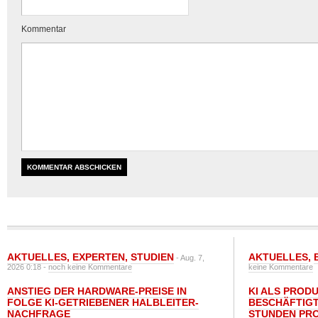
Kommentar
AKTUELLES
,
EXPERTEN
,
STUDIEN
AKTUELLES
,
- Aug. 7,
2026 0:18 -
noch keine Kommentare
keine Kommentare
ANSTIEG DER HARDWARE-PREISE IN
KI ALS PROD
FOLGE KI-GETRIEBENER HALBLEITER-
BESCHÄFTIGT
NACHFRAGE
STUNDEN PR