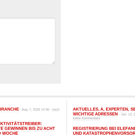
BRANCHE
AKTUELLES
,
A
,
EXPERTEN
,
S
- Aug. 7, 2026 14:36 -
noch
WICHTIGE ADRESSEN
- Jan. 13, 
keine Kommentare
UKTIVITÄTSTREIBER:
E GEWINNEN BIS ZU ACHT
REGISTRIERUNG BEI ELEFAND
O WOCHE
UND KATASTROPHENVORSOR