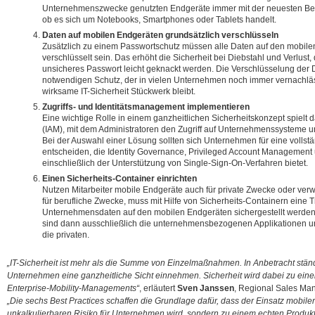
Unternehmenszwecke genutzten Endgeräte immer mit der neuesten Betr
ob es sich um Notebooks, Smartphones oder Tablets handelt.
Daten auf mobilen Endgeräten grundsätzlich verschlüsseln
Zusätzlich zu einem Passwortschutz müssen alle Daten auf den mobile
verschlüsselt sein. Das erhöht die Sicherheit bei Diebstahl und Verlust
unsicheres Passwort leicht geknackt werden. Die Verschlüsselung der D
notwendigen Schutz, der in vielen Unternehmen noch immer vernachläs
wirksame IT-Sicherheit Stückwerk bleibt.
Zugriffs- und Identitätsmanagement implementieren
Eine wichtige Rolle in einem ganzheitlichen Sicherheitskonzept spielt
(IAM), mit dem Administratoren den Zugriff auf Unternehmenssysteme 
Bei der Auswahl einer Lösung sollten sich Unternehmen für eine vollstä
entscheiden, die Identity Governance, Privileged Account Manageme
einschließlich der Unterstützung von Single-Sign-On-Verfahren bietet.
Einen Sicherheits-Container einrichten
Nutzen Mitarbeiter mobile Endgeräte auch für private Zwecke oder ver
für berufliche Zwecke, muss mit Hilfe von Sicherheits-Containern eine 
Unternehmensdaten auf den mobilen Endgeräten sichergestellt werden.
sind dann ausschließlich die unternehmensbezogenen Applikationen 
die privaten.
„IT-Sicherheit ist mehr als die Summe von Einzelmaßnahmen. In Anbetracht stän
Unternehmen eine ganzheitliche Sicht einnehmen. Sicherheit wird dabei zu eine
Enterprise-Mobility-Managements“
, erläutert
Sven Janssen
, Regional Sales Ma
„Die sechs Best Practices schaffen die Grundlage dafür, dass der Einsatz mobile
unkalkulierbaren Risiko für Unternehmen wird, sondern zu einem echten Produktiv