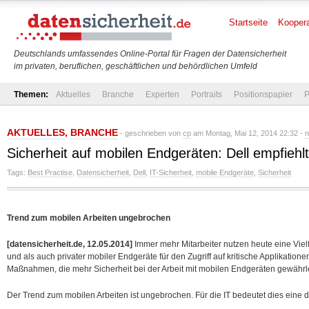
Startseite
Koopera
Deutschlands umfassendes Online-Portal für Fragen der Datensicherheit
im privaten, beruflichen, geschäftlichen und behördlichen Umfeld
Themen:
Aktuelles
Branche
Experten
Portraits
Positionspapier
P
AKTUELLES
,
BRANCHE
- geschrieben von
cp
am Montag, Mai 12, 2014 22:32 -
n
Sicherheit auf mobilen Endgeräten: Dell empfiehl
Tags:
Best Practise
,
Datensicherheit
,
Dell
,
IT-Sicherheit
,
mobile Endgeräte
,
Sicherheit
Trend zum mobilen Arbeiten ungebrochen
[datensicherheit.de, 12.05.2014]
Immer mehr Mitarbeiter nutzen heute eine Vie
und als auch privater mobiler Endgeräte für den Zugriff auf kritische Applikatio
Maßnahmen, die mehr Sicherheit bei der Arbeit mit mobilen Endgeräten gewährle
Der Trend zum mobilen Arbeiten ist ungebrochen.
Für die IT bedeutet dies eine