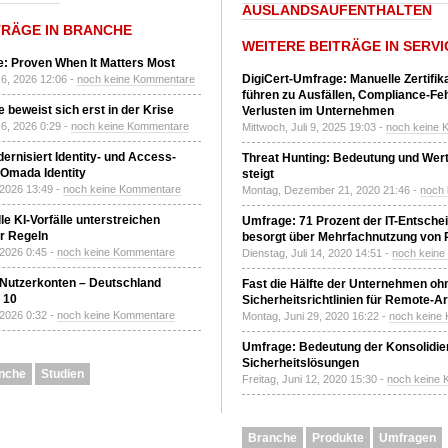
AUSLANDSAUFENTHALTEN
TRÄGE IN BRANCHE
WEITERE BEITRÄGE IN SERVI
: Proven When It Matters Most
DigiCert-Umfrage: Manuelle Zertifi
6, 2026 12:06 -
noch keine Kommentare
führen zu Ausfällen, Compliance-Fe
 beweist sich erst in der Krise
Verlusten im Unternehmen
6, 2026 0:29 -
noch keine Kommentare
Mittwoch, Juli 9, 2025 19:03 -
noch keine 
ernisiert Identity- und Access-
Threat Hunting: Bedeutung und Wer
Omada Identity
steigt
 2026 13:49 -
noch keine Kommentare
Montag, Dezember 21, 2020 21:46 -
noch
le KI-Vorfälle unterstreichen
Umfrage: 71 Prozent der IT-Entsche
r Regeln
besorgt über Mehrfachnutzung von
 2026 0:45 -
noch keine Kommentare
Dienstag, Juli 14, 2020 14:51 -
noch kein
 Nutzerkonten – Deutschland
Fast die Hälfte der Unternehmen oh
z 10
Sicherheitsrichtlinien für Remote-Ar
 2026 0:32 -
noch keine Kommentare
Montag, Juni 29, 2020 16:22 -
noch keine
Umfrage: Bedeutung der Konsolidier
Sicherheitslösungen
nche
Studien
Freitag, Juni 12, 2020 15:30 -
noch keine
Branche
Produkte
Umfragen