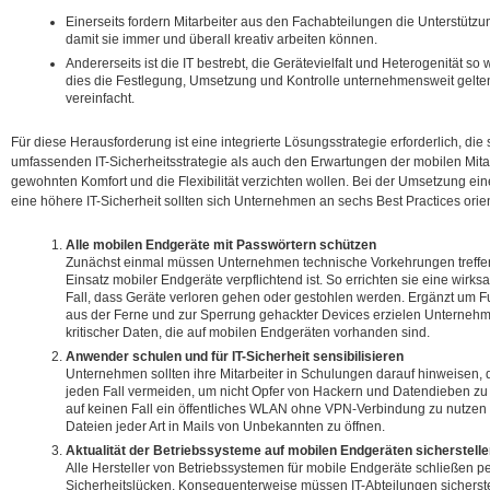
Einerseits fordern Mitarbeiter aus den Fachabteilungen die Unterstützu
damit sie immer und überall kreativ arbeiten können.
Andererseits ist die IT bestrebt, die Gerätevielfalt und Heterogenität 
dies die Festlegung, Umsetzung und Kontrolle unternehmensweit geltend
vereinfacht.
Für diese Herausforderung ist eine integrierte Lösungsstrategie erforderlich, di
umfassenden IT-Sicherheitsstrategie als auch den Erwartungen der mobilen Mitarb
gewohnten Komfort und die Flexibilität verzichten wollen. Bei der Umsetzung eine
eine höhere IT-Sicherheit sollten sich Unternehmen an sechs Best Practices orien
Alle mobilen Endgeräte mit Passwörtern schützen
Zunächst einmal müssen Unternehmen technische Vorkehrungen treffe
Einsatz mobiler Endgeräte verpflichtend ist. So errichten sie eine wirks
Fall, dass Geräte verloren gehen oder gestohlen werden. Ergänzt um
aus der Ferne und zur Sperrung gehackter Devices erzielen Unternehm
kritischer Daten, die auf mobilen Endgeräten vorhanden sind.
Anwender schulen und für IT-Sicherheit sensibilisieren
Unternehmen sollten ihre Mitarbeiter in Schulungen darauf hinweisen, d
jeden Fall vermeiden, um nicht Opfer von Hackern und Datendieben zu
auf keinen Fall ein öffentliches WLAN ohne VPN-Verbindung zu nutze
Dateien jeder Art in Mails von Unbekannten zu öffnen.
Aktualität der Betriebssysteme auf mobilen Endgeräten sicherstell
Alle Hersteller von Betriebssystemen für mobile Endgeräte schließen
Sicherheitslücken. Konsequenterweise müssen IT-Abteilungen sicherstel