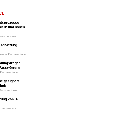
CE
katsprozesse
hlern und hohen
Kommentare
tschätzung
 keine Kommentare
idungsträger
 Passwörtern
e Kommentare
ne geeignete
beit
 Kommentare
ung von IT-
 Kommentare