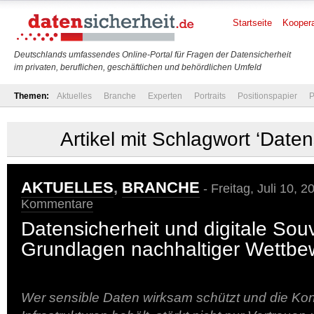
Startseite
Koopera
Deutschlands umfassendes Online-Portal für Fragen der Datensicherheit
im privaten, beruflichen, geschäftlichen und behördlichen Umfeld
Themen:
Aktuelles
Branche
Experten
Portraits
Positionspapier
P
Artikel mit Schlagwort ‘Daten
AKTUELLES
,
BRANCHE
- Freitag, Juli 10, 
Kommentare
Datensicherheit und digitale Souv
Grundlagen nachhaltiger Wettbew
Wer sensible Daten wirksam schützt und die Kontr