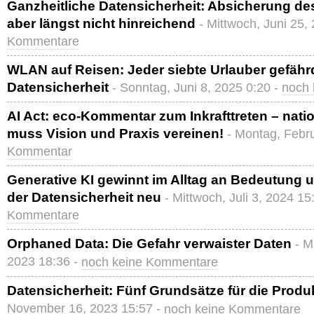
Ganzheitliche Datensicherheit: Absicherung d
aber längst nicht hinreichend
- Mittwoch, Juni 25,
Kommentare
WLAN auf Reisen: Jeder siebte Urlauber gefähr
Datensicherheit
- Sonntag, Juni 8, 2025 0:20 -
noch
AI Act: eco-Kommentar zum Inkrafttreten – nat
muss Vision und Praxis vereinen!
- Montag, Febr
Kommentar
Generative KI gewinnt im Alltag an Bedeutung un
der Datensicherheit neu
- Mittwoch, Juli 3, 2024 15
Kommentare
Orphaned Data: Die Gefahr verwaister Daten
- M
2023 18:36 -
noch keine Kommentare
Datensicherheit: Fünf Grundsätze für die Produ
November 16, 2023 15:57 -
noch keine Kommentare