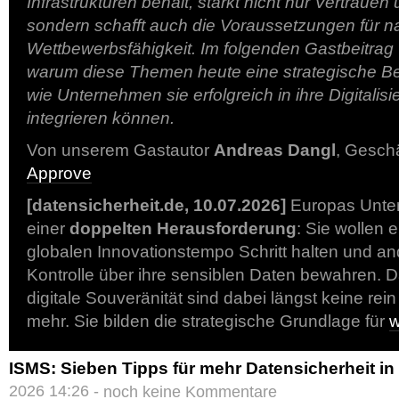
Infrastrukturen behält, stärkt nicht nur Vertrauen
sondern schafft auch die Voraussetzungen für n
Wettbewerbsfähigkeit. Im folgenden Gastbeitrag 
warum diese Themen heute eine strategische 
wie Unternehmen sie erfolgreich in ihre Digitalis
integrieren können.
Von unserem Gastautor
Andreas Dangl
, Gesch
Approve
[datensicherheit.de, 10.07.2026]
Europas Unte
einer
doppelten Herausforderung
: Sie wollen 
globalen Innovationstempo Schritt halten und and
Kontrolle über ihre sensiblen Daten bewahren. D
digitale Souveränität sind dabei längst keine re
mehr. Sie bilden die strategische Grundlage für
w
ISMS: Sieben Tipps für mehr Datensicherheit i
2026 14:26 -
noch keine Kommentare