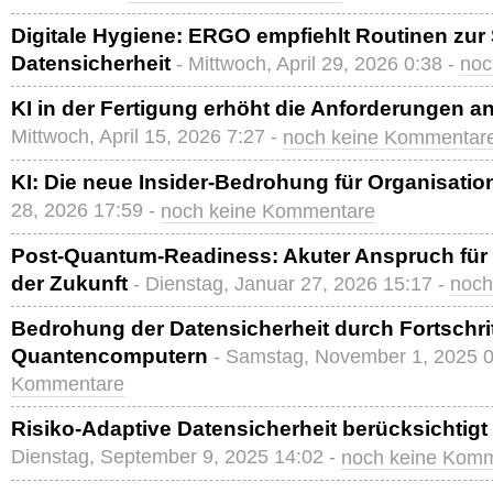
Digitale Hygiene: ERGO empfiehlt Routinen zur
Datensicherheit
- Mittwoch, April 29, 2026 0:38 -
noc
KI in der Fertigung erhöht die Anforderungen an
Mittwoch, April 15, 2026 7:27 -
noch keine Kommentar
KI: Die neue Insider-Bedrohung für Organisatio
28, 2026 17:59 -
noch keine Kommentare
Post-Quantum-Readiness: Akuter Anspruch für 
der Zukunft
- Dienstag, Januar 27, 2026 15:17 -
noch
Bedrohung der Datensicherheit durch Fortschrit
Quantencomputern
- Samstag, November 1, 2025 0
Kommentare
Risiko-Adaptive Datensicherheit berücksichtigt
Dienstag, September 9, 2025 14:02 -
noch keine Kom