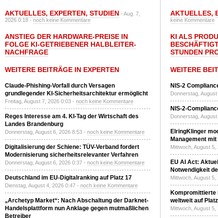
AKTUELLES
,
EXPERTEN
,
STUDIEN
AKTUELLES
,
- Aug. 7,
2026 0:18 -
noch keine Kommentare
keine Kommentare
ANSTIEG DER HARDWARE-PREISE IN
KI ALS PROD
FOLGE KI-GETRIEBENER HALBLEITER-
BESCHÄFTIGT
NACHFRAGE
STUNDEN PR
WEITERE BEITRÄGE IN EXPERTEN
WEITERE BEI
Claude-Phishing-Vorfall durch Versagen
NIS-2 Compliance
grundlegender KI-Sicherheitsarchitektur ermöglicht
Donnerstag, August 
Freitag, August 7, 2026 0:03 -
noch keine Kommentare
NIS-2-Compliance
Reges Interesse am 4. KI-Tag der Wirtschaft des
Donnerstag, August 
Landes Brandenburg
ElringKlinger mod
Donnerstag, August 6, 2026 8:53 -
noch keine Kommentare
Management mit 
Digitalisierung der Schiene: TÜV-Verband fordert
Mittwoch, August 5,
Modernisierung sicherheitsrelevanter Verfahren
EU AI Act: Aktuel
Donnerstag, August 6, 2026 0:37 -
noch keine Kommentare
Notwendigkeit de
Deutschland im EU-Digitalranking auf Platz 17
Mittwoch, August 5,
Dienstag, August 4, 2026 0:47 -
noch keine Kommentare
Kompromittierte
„Archetyp Market“: Nach Abschaltung der Darknet-
weltweit auf Plat
Handelsplattform nun Anklage gegen mutmaßlichen
Mittwoch, August 5,
Betreiber