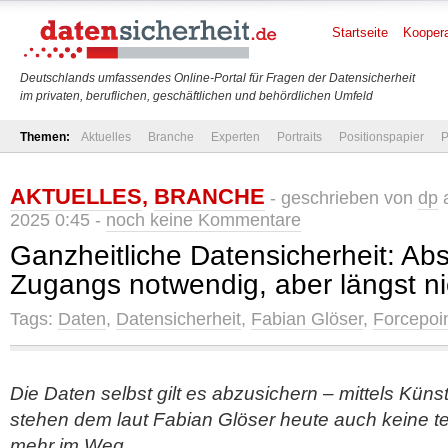
Startseite
Koopera
Deutschlands umfassendes Online-Portal für Fragen der Datensicherheit
im privaten, beruflichen, geschäftlichen und behördlichen Umfeld
Themen:
Aktuelles
Branche
Experten
Portraits
Positionspapier
P
AKTUELLES
,
BRANCHE
- geschrieben von
dp
a
2025 0:45 -
noch keine Kommentare
Ganzheitliche Datensicherheit: Ab
Zugangs notwendig, aber längst ni
Tags:
Daten
,
Datensicherheit
,
Fabian Glöser
,
Forcepoi
Die Daten selbst gilt es abzusichern – mittels Künstl
stehen dem laut Fabian Glöser heute auch keine t
mehr im Weg