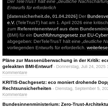
Der TeleTrusT hält eine „deutliche Nachschärfun
Entwurfs für erforderlich
[datensicherheit.de, 01.04.2026]
Der
Bundesver
e.V.
(TeleTrusT) hat am 1. April 2026 eine kritisc
zum
Referentenentwurf aus dem Bundesminis
(BMI) für ein
Durchführungsgesetz zur EU-Cyberr
abgegeben: DerTeleTrusT hält eine
„deutliche N
vorliegenden Entwurfs für erforderlich.
weiterles
Pläne zur Massenüberwachung in der Kritik: e
geleakten BMI-Entwurf
- Donnerstag, Juli 24, 2025 
Kommentare
KRITIS-Dachgesetz: eco moniert drohende Dop
Rechtsunsicherheiten
- Dienstag, September 5, 20
Kommentare
Bundesinnenministerium: Zero-Trust-Architektu