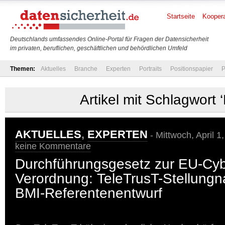
Startseite
Koopera
Deutschlands umfassendes Online-Portal für Fragen der Datensicherheit
im privaten, beruflichen, geschäftlichen und behördlichen Umfeld
Themen:
Aktuelles
Branche
Experten
Portraits
Positionspapier
P
Artikel mit Schlagwort 
AKTUELLES
,
EXPERTEN
- Mittwoch, April 1
keine Kommentare
Durchführungsgesetz zur EU-Cybe
Verordnung: TeleTrusT-Stellun
BMI-Referentenentwurf