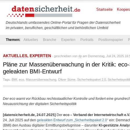
Startseite
Koopera
Deutschlands umfassendes Online-Portal für Fragen der Datensicherheit
im privaten, beruflichen, geschäftlichen und behördlichen Umfeld
Themen:
Aktuelles
Branche
Experten
Portraits
Positionspapier
P
AKTUELLES
,
EXPERTEN
- geschrieben von
dp
am Donnerstag, Juli 24, 2025 16:
Pläne zur Massenüberwachung in der Kritik: ec
geleakten BMI-Entwurf
Tags:
BMI
,
eco
,
Massenüberwachung
,
Oliver Süme
,
Sicherheitspaket 2.0
,
Sicherheitspoliti
Der eco warnt vor Rückbau rechtsstaatlicher Kontrolle und fordert eine grundrec
Neuausrichtung der digitalen Sicherheitspolitik
[datensicherheit.de, 24.07.2025]
Der
eco – Verband der Internetwirtschaft e.V.
24. Juli 2025 auf den
geleakten Entwurf zum „Sicherheitspaket 2.0“
ein: Demnach
(BMI) den Ausbau digitaler Ermittlungsbefugnisse – darunter
KI-gestützte Analy