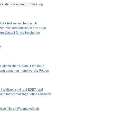
es ersten Gesetzes zur Stärkung
 Die Polizei soll bald auch
en. Wir veröffentlichen das neue
uten Vorstoß für weitreichende
25
 Öffentlichen Raum / Eine neue
chung umgehen – und welche Folgen
 Weltweit sind laut ESET rund
rt und manchmal sogar ohne Passwort
sse / Swen Walentowski als