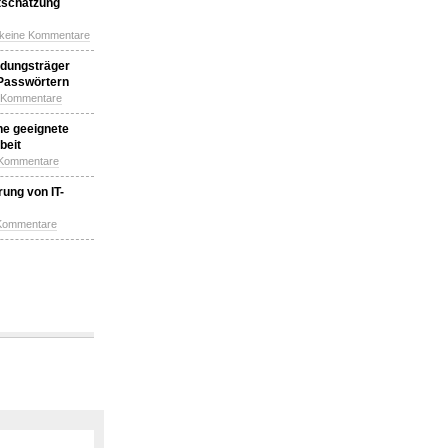
tschätzung
 keine Kommentare
idungsträger
 Passwörtern
e Kommentare
ne geeignete
beit
 Kommentare
ung von IT-
 Kommentare