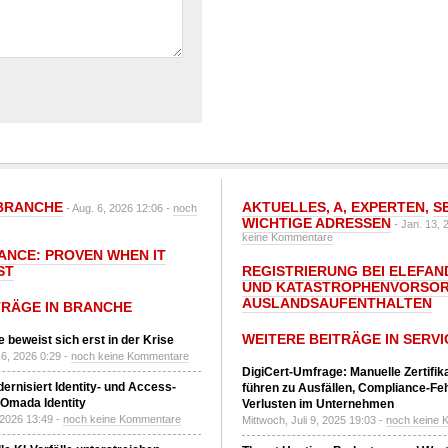
BRANCHE
AKTUELLES
,
A
,
EXPERTEN
,
S
- Aug. 6, 2026 12:06 -
noch
WICHTIGE ADRESSEN
- Jan. 13, 
keine Kommentare
IANCE: PROVEN WHEN IT
ST
REGISTRIERUNG BEI ELEFAND
UND KATASTROPHENVORSOR
AUSLANDSAUFENTHALTEN
TRÄGE IN BRANCHE
WEITERE BEITRÄGE IN SERVI
 beweist sich erst in der Krise
6, 2026 0:29 -
noch keine Kommentare
DigiCert-Umfrage: Manuelle Zertifi
ernisiert Identity- und Access-
führen zu Ausfällen, Compliance-Fe
Omada Identity
Verlusten im Unternehmen
 2026 13:49 -
noch keine Kommentare
Mittwoch, Juli 9, 2025 19:03 -
noch keine 