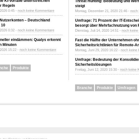
le KI-Vorfälle unterstreichen
Threat Hunting: Bedeutung und Wer
r Regeln
steigt
 2026 0:45 -
noch keine Kommentare
Montag, Dezember 21, 2020 21:46 -
noch
 Nutzerkonten – Deutschland
Umfrage: 71 Prozent der IT-Entsche
z 10
besorgt über Mehrfachnutzung von
 2026 0:32 -
noch keine Kommentare
Dienstag, Juli 14, 2020 14:51 -
noch kein
neller eindämmen: Qualys erkennt
Fast die Hälfte der Unternehmen oh
n Minuten
Sicherheitsrichtlinien für Remote-Ar
 2026 15:22 -
noch keine Kommentare
Montag, Juni 29, 2020 16:22 -
noch keine
Umfrage: Bedeutung der Konsolidier
Sicherheitslösungen
nche
Produkte
Freitag, Juni 12, 2020 15:30 -
noch keine
Branche
Produkte
Umfragen