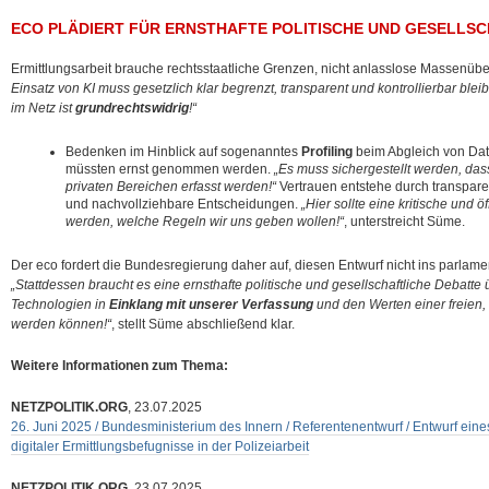
ECO PLÄDIERT FÜR ERNSTHAFTE POLITISCHE UND GESELLS
Ermittlungsarbeit brauche rechtsstaatliche Grenzen, nicht anlasslose Massenü
Einsatz von KI muss gesetzlich klar begrenzt, transparent und kontrollierbar ble
im Netz ist
grundrechtswidrig
!“
Bedenken im Hinblick auf sogenanntes
Profiling
beim Abgleich von Dat
müssten ernst genommen werden.
„Es muss sichergestellt werden, da
privaten Bereichen erfasst werden!“
Vertrauen entstehe durch transparen
und nachvollziehbare Entscheidungen.
„Hier sollte eine kritische und 
werden, welche Regeln wir uns geben wollen!“
, unterstreicht Süme.
Der eco fordert die Bundesregierung daher auf, diesen Entwurf nicht ins parlam
„Stattdessen braucht es eine ernsthafte politische und gesellschaftliche Debatte
Technologien in
Einklang mit unserer Verfassung
und den Werten einer freien, d
werden können!“
, stellt Süme abschließend klar.
Weitere Informationen zum Thema:
NETZPOLITIK.ORG
, 23.07.2025
26. Juni 2025 / Bundesministerium des Innern / Referentenentwurf / Entwurf ein
digitaler Ermittlungsbefugnisse in der Polizeiarbeit
NETZPOLITIK.ORG
, 23.07.2025