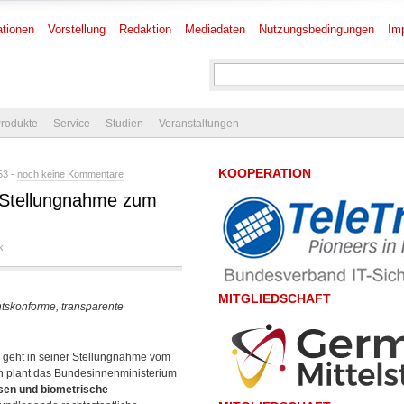
tionen
Vorstellung
Redaktion
Mediadaten
Nutzungsbedingungen
Im
rodukte
Service
Studien
Veranstaltungen
KOOPERATION
53 -
noch keine Kommentare
o-Stellungnahme zum
k
MITGLIEDSCHAFT
htskonforme, transparente
geht in seiner Stellungnahme vom
 plant das Bundesinnenministerium
sen und biometrische