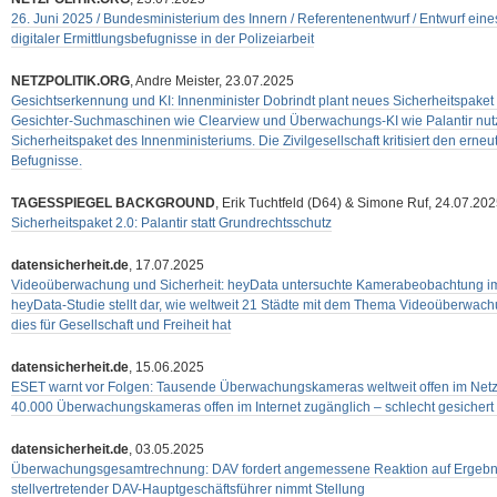
26. Juni 2025 / Bundesministerium des Innern / Referentenentwurf / Entwurf ein
digitaler Ermittlungsbefugnisse in der Polizeiarbeit
NETZPOLITIK.ORG
, Andre Meister, 23.07.2025
Gesichtserkennung und KI: Innenminister Dobrindt plant neues Sicherheitspaket /
Gesichter-Suchmaschinen wie Clearview und Überwachungs-KI wie Palantir nutz
Sicherheitspaket des Innenministeriums. Die Zivilgesellschaft kritisiert den erne
Befugnisse.
TAGESSPIEGEL BACKGROUND
, Erik Tuchtfeld (D64) & Simone Ruf, 24.07.20
Sicherheitspaket 2.0: Palantir statt Grundrechtsschutz
datensicherheit.de
, 17.07.2025
Videoüberwachung und Sicherheit: heyData untersuchte Kamerabeobachtung im
heyData-Studie stellt dar, wie weltweit 21 Städte mit dem Thema Videoüberwa
dies für Gesellschaft und Freiheit hat
datensicherheit.de
, 15.06.2025
ESET warnt vor Folgen: Tausende Überwachungskameras weltweit offen im Netz /
40.000 Überwachungskameras offen im Internet zugänglich – schlecht gesiche
datensicherheit.de
, 03.05.2025
Überwachungsgesamtrechnung: DAV fordert angemessene Reaktion auf Ergebni
stellvertretender DAV-Hauptgeschäftsführer nimmt Stellung