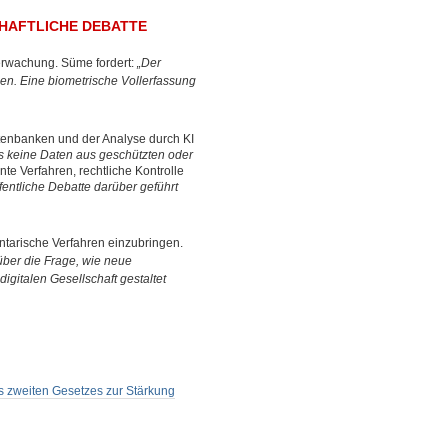
CHAFTLICHE DEBATTE
berwachung. Süme fordert:
„Der
iben. Eine biometrische Vollerfassung
enbanken und der Analyse durch KI
ss keine Daten aus geschützten oder
te Verfahren, rechtliche Kontrolle
öffentliche Debatte darüber geführt
entarische Verfahren einzubringen.
 über die Frage, wie neue
igitalen Gesellschaft gestaltet
es zweiten Gesetzes zur Stärkung