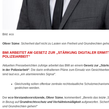
Bild: eco
Oliver Süme
:
Sicherheit darf nicht zu Lasten von Freiheit und Grundrechten geh
BMI ARBEITET AM GESETZ ZUR „STÄRKUNG DIGITALER ERMI
POLIZEIARBEIT“
Aktuellen Presseberichten zufolge arbeitet das BMI an einem
Gesetz zur „Stärk
in der Polizeiarbeit“
. Die darin enthaltenen Pläne zum Einsatz von Gesichtserken
sind laut eco
„ein alarmierendes Signal“
.
Gleichzeitig sollen offenbar zentrale rechtsstaatliche Schutzmechanis
gestrichen werden.
Der
eco-Vorstandsvorsitzende, Oliver Süme
, kommentiert:
„Bereits das letzte ,
in Bezug auf
Grundrechtsschutz und Verhältnismäßigkeit
aufgeworfen. Sicherhe
und Grundrechten gehen!“