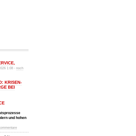
ERVICE
,
2026 1:08 -
noch
: KRISEN-
GE BEI
CE
katsprozesse
hlern und hohen
Kommentare