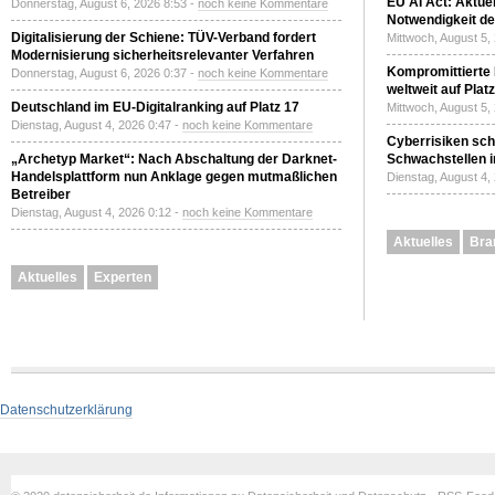
EU AI Act: Aktuel
Donnerstag, August 6, 2026 8:53 -
noch keine Kommentare
Notwendigkeit de
Digitalisierung der Schiene: TÜV-Verband fordert
Mittwoch, August 5,
Modernisierung sicherheitsrelevanter Verfahren
Kompromittierte
Donnerstag, August 6, 2026 0:37 -
noch keine Kommentare
weltweit auf Plat
Deutschland im EU-Digitalranking auf Platz 17
Mittwoch, August 5,
Dienstag, August 4, 2026 0:47 -
noch keine Kommentare
Cyberrisiken sch
„Archetyp Market“: Nach Abschaltung der Darknet-
Schwachstellen i
Handelsplattform nun Anklage gegen mutmaßlichen
Dienstag, August 4,
Betreiber
Dienstag, August 4, 2026 0:12 -
noch keine Kommentare
Aktuelles
Bra
Aktuelles
Experten
Datenschutzerklärung