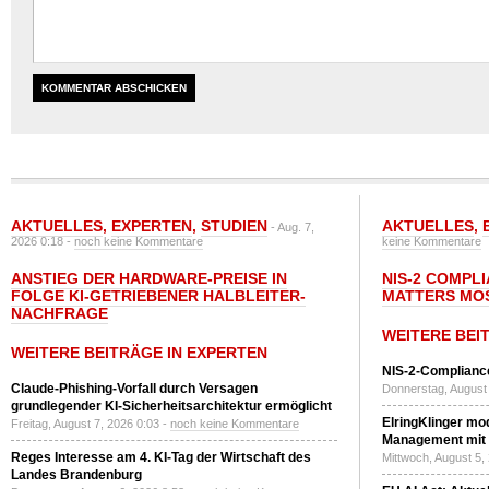
AKTUELLES
,
EXPERTEN
,
STUDIEN
AKTUELLES
,
- Aug. 7,
2026 0:18 -
noch keine Kommentare
keine Kommentare
ANSTIEG DER HARDWARE-PREISE IN
NIS-2 COMPL
FOLGE KI-GETRIEBENER HALBLEITER-
MATTERS MO
NACHFRAGE
WEITERE BEI
WEITERE BEITRÄGE IN EXPERTEN
NIS-2-Compliance
Claude-Phishing-Vorfall durch Versagen
Donnerstag, August 
grundlegender KI-Sicherheitsarchitektur ermöglicht
ElringKlinger mod
Freitag, August 7, 2026 0:03 -
noch keine Kommentare
Management mit 
Reges Interesse am 4. KI-Tag der Wirtschaft des
Mittwoch, August 5,
Landes Brandenburg