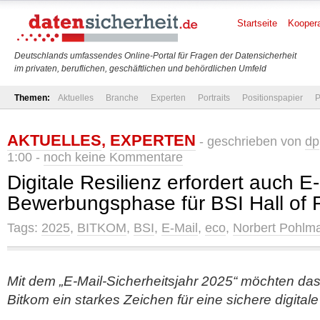
Startseite
Koopera
Deutschlands umfassendes Online-Portal für Fragen der Datensicherheit
im privaten, beruflichen, geschäftlichen und behördlichen Umfeld
Themen:
Aktuelles
Branche
Experten
Portraits
Positionspapier
P
AKTUELLES
,
EXPERTEN
- geschrieben von
dp
1:00 -
noch keine Kommentare
Digitale Resilienz erfordert auch E-
Bewerbungsphase für BSI Hall of 
Tags:
2025
,
BITKOM
,
BSI
,
E-Mail
,
eco
,
Norbert Pohlm
Mit dem „E-Mail-Sicherheitsjahr 2025“ möchten das
Bitkom ein starkes Zeichen für eine sichere digita