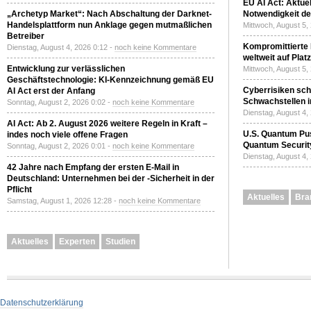
EU AI Act: Aktuel
„Archetyp Market“: Nach Abschaltung der Darknet-
Notwendigkeit de
Handelsplattform nun Anklage gegen mutmaßlichen
Mittwoch, August 5,
Betreiber
Kompromittierte
Dienstag, August 4, 2026 0:12 -
noch keine Kommentare
weltweit auf Plat
Entwicklung zur verlässlichen
Mittwoch, August 5,
Geschäftstechnologie: KI-Kennzeichnung gemäß EU
Cyberrisiken sch
AI Act erst der Anfang
Schwachstellen i
Sonntag, August 2, 2026 0:02 -
noch keine Kommentare
Dienstag, August 4,
AI Act: Ab 2. August 2026 weitere Regeln in Kraft –
U.S. Quantum Pus
indes noch viele offene Fragen
Quantum Securit
Sonntag, August 2, 2026 0:01 -
noch keine Kommentare
Dienstag, August 4,
42 Jahre nach Empfang der ersten E-Mail in
Deutschland: Unternehmen bei der -Sicherheit in der
Pflicht
Aktuelles
Bra
Samstag, August 1, 2026 12:28 -
noch keine Kommentare
Aktuelles
Experten
Studien
Datenschutzerklärung