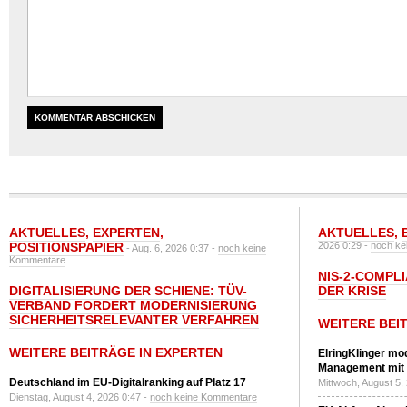
AKTUELLES
,
EXPERTEN
,
AKTUELLES
,
POSITIONSPAPIER
2026 0:29 -
noch ke
- Aug. 6, 2026 0:37 -
noch keine
Kommentare
NIS-2-COMPLI
DIGITALISIERUNG DER SCHIENE: TÜV-
DER KRISE
VERBAND FORDERT MODERNISIERUNG
SICHERHEITSRELEVANTER VERFAHREN
WEITERE BEI
WEITERE BEITRÄGE IN EXPERTEN
ElringKlinger mod
Management mit 
Deutschland im EU-Digitalranking auf Platz 17
Mittwoch, August 5,
Dienstag, August 4, 2026 0:47 -
noch keine Kommentare