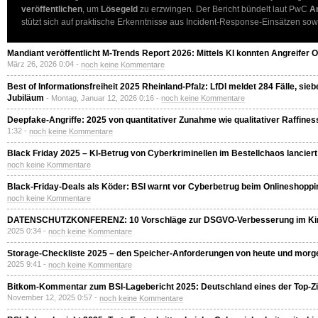
veröffentlichen
, um
Lösegeld
zu erzwingen. Der Bericht bündelt laut PwC
A
stützt sich auf praktische Erkenntnisse aus Incident-Response-Einsätzen so
Mandiant veröffentlicht M-Trends Report 2026: Mittels KI konnten Angreifer 
März 26, 2026 0:04 -
noch keine Kommentare
Best of Informationsfreiheit 2025 Rheinland-Pfalz: LfDI meldet 284 Fälle, si
Jubiläum
- Montag, Januar 12, 2026 0:16 -
noch keine Kommentare
Deepfake-Angriffe: 2025 von quantitativer Zunahme wie qualitativer Raffines
1:32 -
noch keine Kommentare
Black Friday 2025 – KI-Betrug von Cyberkriminellen im Bestellchaos lanciert
noch keine Kommentare
Black-Friday-Deals als Köder: BSI warnt vor Cyberbetrug beim Onlineshoppi
noch keine Kommentare
DATENSCHUTZKONFERENZ: 10 Vorschläge zur DSGVO-Verbesserung im Kin
2025 0:34 -
noch keine Kommentare
Storage-Checkliste 2025 – den Speicher-Anforderungen von heute und mor
2025 9:41 -
noch keine Kommentare
Bitkom-Kommentar zum BSI-Lagebericht 2025: Deutschland eines der Top-Zi
November 12, 2025 0:57 -
noch keine Kommentare