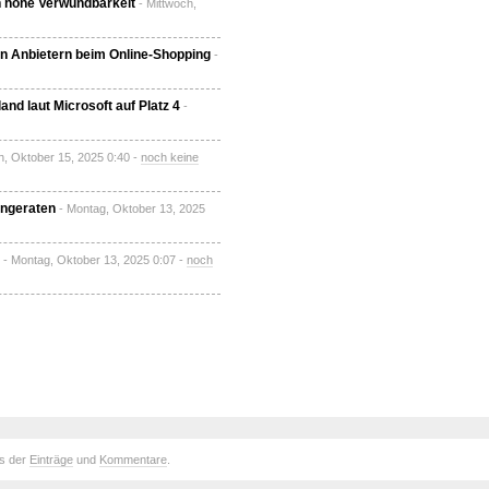
in hohe Verwundbarkeit
- Mittwoch,
n Anbietern beim Online-Shopping
-
nd laut Microsoft auf Platz 4
-
h, Oktober 15, 2025 0:40 -
noch keine
angeraten
- Montag, Oktober 13, 2025
- Montag, Oktober 13, 2025 0:07 -
noch
ds der
Einträge
und
Kommentare
.