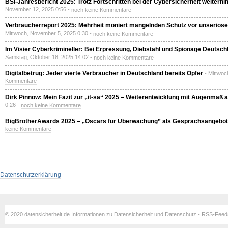
BSI-Jahresbericht 2025: Trotz Fortschritten bei der Cybersicherheit weiterh
November 12, 2025 0:56 -
noch keine Kommentare
Verbraucherreport 2025: Mehrheit moniert mangelnden Schutz vor unseriöse
Mittwoch, November 5, 2025 0:30 -
noch keine Kommentare
Im Visier Cyberkrimineller: Bei Erpressung, Diebstahl und Spionage Deutschla
Samstag, Oktober 18, 2025 14:02 -
noch keine Kommentare
Digitalbetrug: Jeder vierte Verbraucher in Deutschland bereits Opfer
- Mittwoc
Kommentare
Dirk Pinnow: Mein Fazit zur „it-sa“ 2025 – Weiterentwicklung mit Augenmaß 
0:26 -
noch keine Kommentare
BigBrotherAwards 2025 – „Oscars für Überwachung” als Gesprächsangebot
keine Kommentare
Datenschutzerklärung
© 2020 datensicherheit.de Informationen zu Datensicherheit und Datenschutz - RSS-Fee