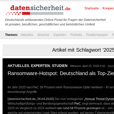
Startseite
Koopera
Deutschlands umfassendes Online-Portal für Fragen der Datensicherheit
im privaten, beruflichen, geschäftlichen und behördlichen Umfeld
Themen:
Aktuelles
Branche
Experten
Portraits
Positionspapier
P
Artikel mit Schlagwort ‘2025
AKTUELLES
,
EXPERTEN
,
STUDIEN
- Mittwoch, April 29, 2026 0:42 -
noch
Ransomware-Hotspot: Deutschland als Top-Ziel
Im Jahr 2025 laut PwC 58 Prozent mehr Ransomware-Opfer weltweit – KI sen
beschleunigt Angriffe
[datensicherheit.de, 29.04.2026]
Der nun vorliegende
„Annual Threat Dynam
Wirtschaftsprüfungs- und Beratungsgesellschaft
PwC
zeigt demnach, dass d
2025 im Vergleich zu 2024 weltweit
um rund 58 Prozent gestiegen
ist – von
welche auf sogenannten Leak-Sites erfasst wurden, auf denen Cyberangreif