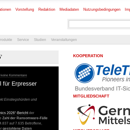
tionen
Vorstellung
Redaktion
Mediadaten
Nutzungsbedingungen
Im
rodukte
Service
Studien
Veranstaltungen
KOOPERATION
’
 keine Kommentare
 für Erpresser
MITGLIEDSCHAFT
kt Einstiegshürden und
ics 2026“-Bericht
der
ie
Zahl der Ransomware-Fälle
 4.837 auf 7.635 Betroffene,
er
gestohlene Daten