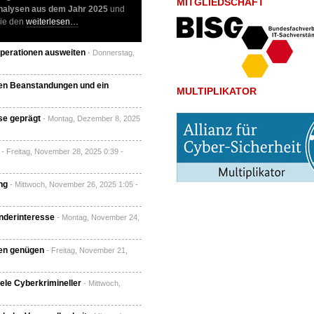
MITGLIEDSCHAFT
nalysen aus dem Jahr 2025
und
wie den
weiterlesen…
Operationen ausweiten
- Donnerstag,
eben Beanstandungen und ein
MULTIPLIKATOR
se geprägt
- Montag, Dezember 8, 2025
- Freitag, November 28, 2025 0:39 -
ng
- Mittwoch, November 26, 2025 1:05 -
derinteresse
- Montag, November 24,
gen genügen
- Freitag, November 21,
ele Cyberkrimineller
- Mittwoch,