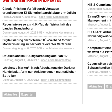
WEITERE BEITRÄGE IN EXPERTEN
NIS-2-Compliance
Claude-Phishing-Vorfall durch Versagen
Donnerstag, August 
grundlegender KI-Sicherheitsarchitektur ermöglicht
ElringKlinger mod
Freitag, August 7, 2026 0:03 -
noch keine Kommentare
Management mit 
Reges Interesse am 4. KI-Tag der Wirtschaft des
Mittwoch, August 5,
Landes Brandenburg
EU AI Act: Aktuel
Donnerstag, August 6, 2026 8:53 -
noch keine Kommentare
Notwendigkeit de
Digitalisierung der Schiene: TÜV-Verband fordert
Mittwoch, August 5,
Modernisierung sicherheitsrelevanter Verfahren
Kompromittierte
Donnerstag, August 6, 2026 0:37 -
noch keine Kommentare
weltweit auf Plat
Deutschland im EU-Digitalranking auf Platz 17
Mittwoch, August 5,
Dienstag, August 4, 2026 0:47 -
noch keine Kommentare
Cyberrisiken sch
„Archetyp Market“: Nach Abschaltung der Darknet-
Schwachstellen i
Handelsplattform nun Anklage gegen mutmaßlichen
Dienstag, August 4,
Betreiber
Dienstag, August 4, 2026 0:12 -
noch keine Kommentare
Aktuelles
Bra
Aktuelles
Experten