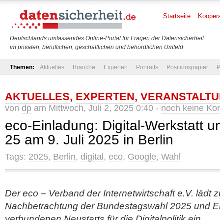
Startseite
Koopera
Deutschlands umfassendes Online-Portal für Fragen der Datensicherheit
im privaten, beruflichen, geschäftlichen und behördlichen Umfeld
Themen:
Aktuelles
Branche
Experten
Portraits
Positionspapier
P
AKTUELLES
,
EXPERTEN
,
VERANSTALT
von
dp
am Mittwoch, Juli 2, 2025 0:40 -
noch keine K
eco-Einladung: Digital-Werkstatt u
25 am 9. Juli 2025 in Berlin
Tags:
2025
,
Berlin
,
digital
,
eco
,
Google
,
Wahl
Der eco – Verband der Internetwirtschaft e.V. lädt z
Nachbetrachtung der Bundestagswahl 2025 und Er
verbundenen Neustarts für die Digitalpolitik ein