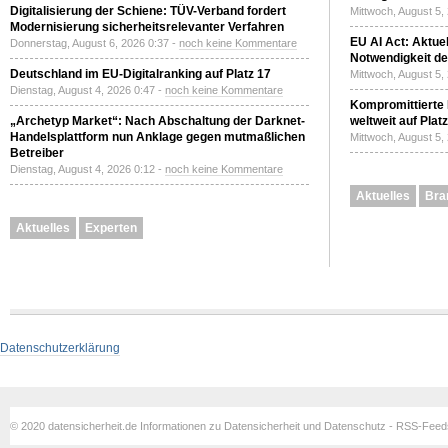
Digitalisierung der Schiene: TÜV-Verband fordert
Mittwoch, August 5,
Modernisierung sicherheitsrelevanter Verfahren
EU AI Act: Aktuel
Donnerstag, August 6, 2026 0:37 -
noch keine Kommentare
Notwendigkeit de
Deutschland im EU-Digitalranking auf Platz 17
Mittwoch, August 5,
Dienstag, August 4, 2026 0:47 -
noch keine Kommentare
Kompromittierte
„Archetyp Market“: Nach Abschaltung der Darknet-
weltweit auf Plat
Handelsplattform nun Anklage gegen mutmaßlichen
Mittwoch, August 5,
Betreiber
Dienstag, August 4, 2026 0:12 -
noch keine Kommentare
Aktuelles
Bra
Aktuelles
Experten
Datenschutzerklärung
© 2020 datensicherheit.de Informationen zu Datensicherheit und Datenschutz - RSS-Fee