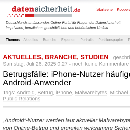
Startseite
Koopera
Deutschlands umfassendes Online-Portal für Fragen der Datensicherheit
im privaten, beruflichen, geschäftlichen und behördlichen Umfeld
Themen:
Aktuelles
Branche
Experten
Portraits
Positionspapier
P
AKTUELLES
,
BRANCHE
,
STUDIEN
- geschr
Samstag, Juli 26, 2025 0:27 -
noch keine Kommentare
Betrugsfälle: iPhone-Nutzer häufig
Android-Anwender
Tags:
Android
,
Betrug
,
iPhone
,
Malwarebytes
,
Michael
Public Relations
„Android“-Nutzer werden laut aktueller Malwarebyte
von Online-Betrug und ergreifen wirksamere Sich