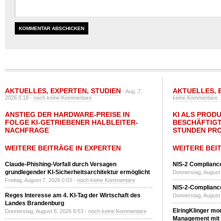
AKTUELLES
,
EXPERTEN
,
STUDIEN
AKTUELLES
,
- Aug. 7,
2026 0:18 -
noch keine Kommentare
keine Kommentare
ANSTIEG DER HARDWARE-PREISE IN
KI ALS PROD
FOLGE KI-GETRIEBENER HALBLEITER-
BESCHÄFTIGT
NACHFRAGE
STUNDEN PR
WEITERE BEITRÄGE IN EXPERTEN
WEITERE BEI
Claude-Phishing-Vorfall durch Versagen
NIS-2 Compliance
grundlegender KI-Sicherheitsarchitektur ermöglicht
Donnerstag, August 
Freitag, August 7, 2026 0:03 -
noch keine Kommentare
NIS-2-Compliance
Reges Interesse am 4. KI-Tag der Wirtschaft des
Donnerstag, August 
Landes Brandenburg
ElringKlinger mod
Donnerstag, August 6, 2026 8:53 -
noch keine Kommentare
Management mit 