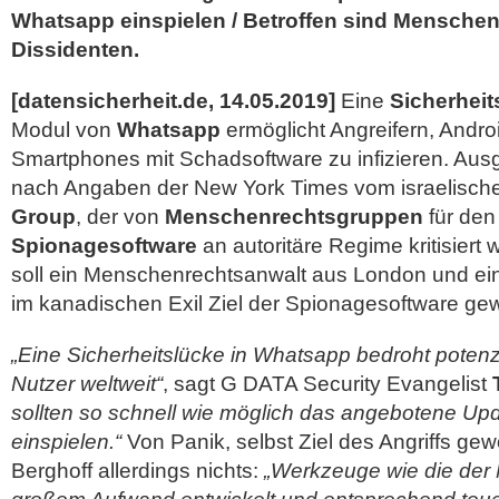
Whatsapp einspielen / Betroffen sind Mensche
Dissidenten.
[datensicherheit.de, 14.05.2019]
Eine
Sicherheit
Modul von
Whatsapp
ermöglicht Angreifern, Andro
Smartphones mit Schadsoftware zu infizieren. Aus
nach Angaben der New York Times vom israelische
Group
, der von
Menschenrechtsgruppen
für den
Spionagesoftware
an autoritäre Regime kritisiert 
soll ein Menschenrechtsanwalt aus London und ein
im kanadischen Exil Ziel der Spionagesoftware ge
„Eine Sicherheitslücke in Whatsapp bedroht potenzie
Nutzer weltweit“
, sagt G DATA Security Evangelist
sollten so schnell wie möglich das angebotene Up
einspielen.“
Von Panik, selbst Ziel des Angriffs gew
Berghoff allerdings nichts:
„Werkzeuge wie die der