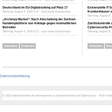
Deutschland im EU-Digitalranking auf Platz 17
Existenzielle IT-
Krankenhäuser zu
Dienstag, August 4, 2026 0:47 -
noch keine Kommentare
Samstag, August 8,
„Archetyp Market“: Nach Abschaltung der Darknet-
Handelsplattform nun Anklage gegen mutmaßlichen
Zutrittskontrolle
Betreiber
Cybersecurity-Pri
Dienstag, August 4, 2026 0:12 -
noch keine Kommentare
Samstag, August 8,
Aktuelles
Experten
Aktuelles
Bra
Datenschutzerklärung
© 2020 datensicherheit.de Informationen zu Datensicherheit und Datenschutz - RSS-Fee