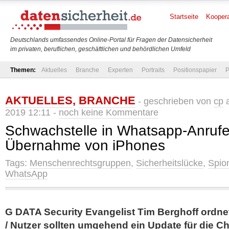
Startseite
Koopera
Deutschlands umfassendes Online-Portal für Fragen der Datensicherheit
im privaten, beruflichen, geschäftlichen und behördlichen Umfeld
Themen:
Aktuelles
Branche
Experten
Portraits
Positionspapier
P
AKTUELLES
,
BRANCHE
- geschrieben von
cp
a
2019 12:11 -
noch keine Kommentare
Schwachstelle in Whatsapp-Anrufe
Übernahme von iPhones
Tags:
Menschenrechtsgruppen
,
Sicherheitslücke
,
Spio
WhatsApp
G DATA Security Evangelist Tim Berghoff ordnet
/ Nutzer sollten umgehend ein Update für die C