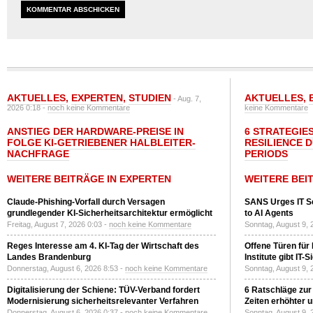
AKTUELLES
,
EXPERTEN
,
STUDIEN
AKTUELLES
,
- Aug. 7,
2026 0:18 -
noch keine Kommentare
keine Kommentare
ANSTIEG DER HARDWARE-PREISE IN
6 STRATEGIE
FOLGE KI-GETRIEBENER HALBLEITER-
RESILIENCE 
NACHFRAGE
PERIODS
WEITERE BEITRÄGE IN EXPERTEN
WEITERE BEI
Claude-Phishing-Vorfall durch Versagen
SANS Urges IT S
grundlegender KI-Sicherheitsarchitektur ermöglicht
to AI Agents
Freitag, August 7, 2026 0:03 -
noch keine Kommentare
Sonntag, August 9, 
Reges Interesse am 4. KI-Tag der Wirtschaft des
Offene Türen für
Landes Brandenburg
Institute gibt I
Donnerstag, August 6, 2026 8:53 -
noch keine Kommentare
Sonntag, August 9, 
Digitalisierung der Schiene: TÜV-Verband fordert
6 Ratschläge zur
Modernisierung sicherheitsrelevanter Verfahren
Zeiten erhöhter 
Donnerstag, August 6, 2026 0:37 -
noch keine Kommentare
Sonntag, August 9, 