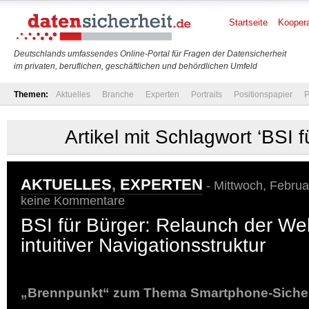
Startseite
Koopera
Deutschlands umfassendes Online-Portal für Fragen der Datensicherheit
im privaten, beruflichen, geschäftlichen und behördlichen Umfeld
Themen:
Aktuelles
Branche
Experten
Portraits
Positionspapier
P
Artikel mit Schlagwort ‘BSI f
AKTUELLES
,
EXPERTEN
- Mittwoch, Februa
keine Kommentare
BSI für Bürger: Relaunch der Web
intuitiver Navigationsstruktur
„Brennpunkt“ zum Thema Smartphone-Sicherhe