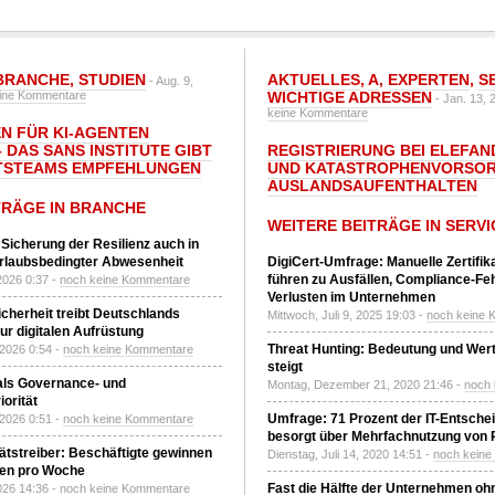
BRANCHE
,
STUDIEN
AKTUELLES
,
A
,
EXPERTEN
,
S
- Aug. 9,
ine Kommentare
WICHTIGE ADRESSEN
- Jan. 13, 
keine Kommentare
N FÜR KI-AGENTEN
 DAS SANS INSTITUTE GIBT I
REGISTRIERUNG BEI ELEFAND
TSTEAMS EMPFEHLUNGEN
UND KATASTROPHENVORSOR
AUSLANDSAUFENTHALTEN
TRÄGE IN BRANCHE
WEITERE BEITRÄGE IN SERVI
 Sicherung der Resilienz auch in
urlaubsbedingter Abwesenheit
DigiCert-Umfrage: Manuelle Zertifi
führen zu Ausfällen, Compliance-Fe
2026 0:37 -
noch keine Kommentare
Verlusten im Unternehmen
Sicherheit treibt Deutschlands
Mittwoch, Juli 9, 2025 19:03 -
noch keine 
r digitalen Aufrüstung
Threat Hunting: Bedeutung und Wer
 2026 0:54 -
noch keine Kommentare
steigt
 als Governance- und
Montag, Dezember 21, 2020 21:46 -
noch
orität
Umfrage: 71 Prozent der IT-Entsche
 2026 0:51 -
noch keine Kommentare
besorgt über Mehrfachnutzung von
tätstreiber: Beschäftigte gewinnen
Dienstag, Juli 14, 2020 14:51 -
noch kein
den pro Woche
Fast die Hälfte der Unternehmen oh
2026 14:36 -
noch keine Kommentare