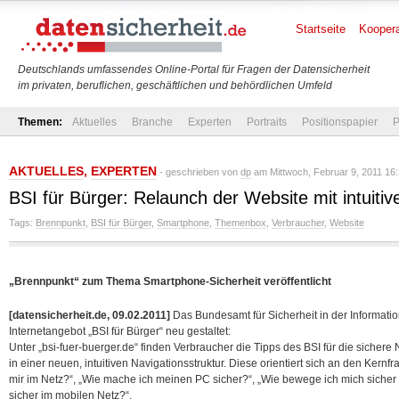
Startseite
Koopera
Deutschlands umfassendes Online-Portal für Fragen der Datensicherheit
im privaten, beruflichen, geschäftlichen und behördlichen Umfeld
Themen:
Aktuelles
Branche
Experten
Portraits
Positionspapier
P
AKTUELLES
,
EXPERTEN
- geschrieben von
dp
am Mittwoch, Februar 9, 2011 16
BSI für Bürger: Relaunch der Website mit intuitiv
Tags:
Brennpunkt
,
BSI für Bürger
,
Smartphone
,
Themenbox
,
Verbraucher
,
Website
„Brennpunkt“ zum Thema Smartphone-Sicherheit veröffentlicht
[datensicherheit.de, 09.02.2011]
Das Bundesamt für Sicherheit in der Informatio
Internetangebot „BSI für Bürger“ neu gestaltet:
Unter „bsi-fuer-buerger.de“ finden Verbraucher die Tipps des BSI für die sichere
in einer neuen, intuitiven Navigationsstruktur. Diese orientiert sich an den Ke
mir im Netz?“, „Wie mache ich meinen PC sicher?“, „Wie bewege ich mich sicher
sicher im mobilen Netz?“.