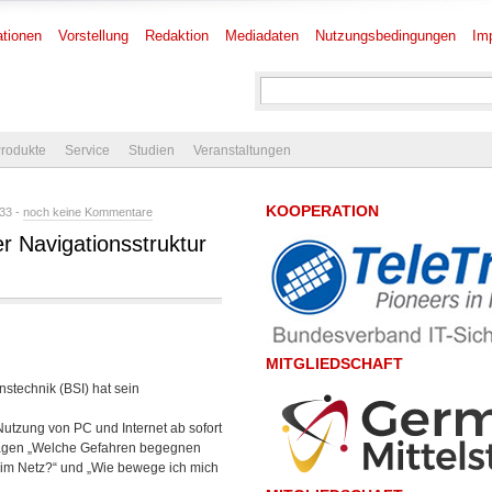
tionen
Vorstellung
Redaktion
Mediadaten
Nutzungsbedingungen
Im
rodukte
Service
Studien
Veranstaltungen
KOOPERATION
:33 -
noch keine Kommentare
er Navigationsstruktur
MITGLIEDSCHAFT
nstechnik (BSI) hat sein
 Nutzung von PC und Internet ab sofort
rnfragen „Welche Gefahren begegnen
 im Netz?“ und „Wie bewege ich mich