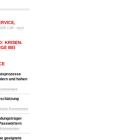
ERVICE
,
2026 1:08 -
noch
: KRISEN-
GE BEI
CE
katsprozesse
hlern und hohen
Kommentare
tschätzung
 keine Kommentare
idungsträger
 Passwörtern
e Kommentare
ne geeignete