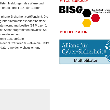
MITGLIEDSCHAFT
uellsten Meldungen des Warn- und
enbox“ greift „BSI-für-Bürger“
hone-Sicherheit veröffentlicht. Die
 großer Informationsbedarf bestehe.
nternetzugang besitze (24 Prozent),
ion mit Schadprogrammen bewusst. So
MULTIPLIKATOR
phone dieselben
wenig ausgeprägte
 der Nutzer wieder – etwa die Hälfte
date, eine der wichtigsten und