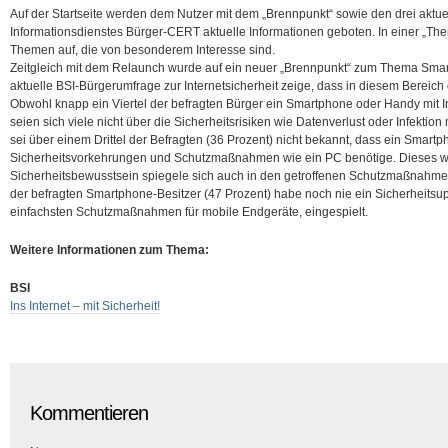
Auf der Startseite werden dem Nutzer mit dem „Brennpunkt“ sowie den drei akt
Informationsdienstes Bürger-CERT aktuelle Informationen geboten. In einer „Them
Themen auf, die von besonderem Interesse sind.
Zeitgleich mit dem Relaunch wurde auf ein neuer „Brennpunkt“ zum Thema Smartp
aktuelle BSI-Bürgerumfrage zur Internetsicherheit zeige, dass in diesem Bereich
Obwohl knapp ein Viertel der befragten Bürger ein Smartphone oder Handy mit I
seien sich viele nicht über die Sicherheitsrisiken wie Datenverlust oder Infekt
sei über einem Drittel der Befragten (36 Prozent) nicht bekannt, dass ein Smart
Sicherheitsvorkehrungen und Schutzmaßnahmen wie ein PC benötige. Dieses 
Sicherheitsbewusstsein spiegele sich auch in den getroffenen Schutzmaßnahmen
der befragten Smartphone-Besitzer (47 Prozent) habe noch nie ein Sicherheitsup
einfachsten Schutzmaßnahmen für mobile Endgeräte, eingespielt.
Weitere Informationen zum Thema:
BSI
Ins Internet – mit Sicherheit!
Kommentieren