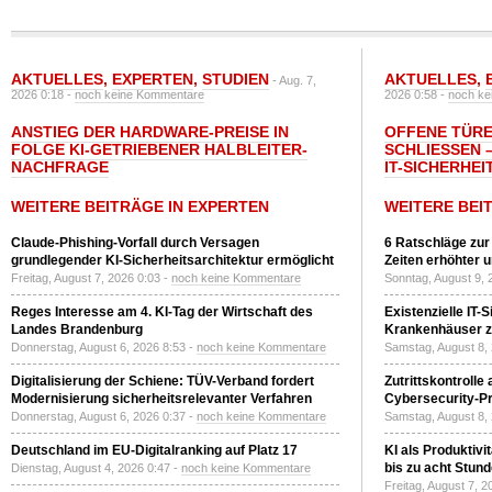
AKTUELLES
,
EXPERTEN
,
STUDIEN
AKTUELLES
,
- Aug. 7,
2026 0:18 -
noch keine Kommentare
2026 0:58 -
noch ke
ANSTIEG DER HARDWARE-PREISE IN
OFFENE TÜRE
FOLGE KI-GETRIEBENER HALBLEITER-
SCHLIESSEN –
NACHFRAGE
T-SICHERHEI
WEITERE BEITRÄGE IN EXPERTEN
WEITERE BEI
Claude-Phishing-Vorfall durch Versagen
6 Ratschläge zur
grundlegender KI-Sicherheitsarchitektur ermöglicht
Zeiten erhöhter 
Freitag, August 7, 2026 0:03 -
noch keine Kommentare
Sonntag, August 9, 
Reges Interesse am 4. KI-Tag der Wirtschaft des
Existenzielle IT-
Landes Brandenburg
Krankenhäuser zu
Donnerstag, August 6, 2026 8:53 -
noch keine Kommentare
Samstag, August 8,
Digitalisierung der Schiene: TÜV-Verband fordert
Zutrittskontrolle
Modernisierung sicherheitsrelevanter Verfahren
Cybersecurity-Pri
Donnerstag, August 6, 2026 0:37 -
noch keine Kommentare
Samstag, August 8,
Deutschland im EU-Digitalranking auf Platz 17
KI als Produktivi
bis zu acht Stun
Dienstag, August 4, 2026 0:47 -
noch keine Kommentare
Freitag, August 7, 