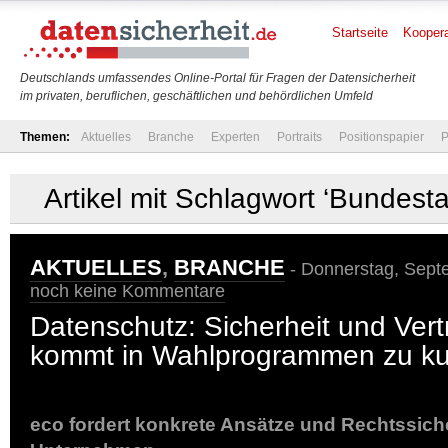
Startseite
Koopera
Deutschlands umfassendes Online-Portal für Fragen der Datensicherheit
im privaten, beruflichen, geschäftlichen und behördlichen Umfeld
Themen:
Aktuelles
Branche
Experten
Portraits
Positionspapier
P
Artikel mit Schlagwort ‘Bundest
AKTUELLES
,
BRANCHE
- Donnerstag, Septe
noch keine Kommentare
Datenschutz: Sicherheit und Ver
kommt in Wahlprogrammen zu ku
eco fordert konkrete Ansätze und Rechtssiche