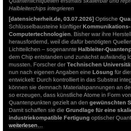
Quantenlichtquellen erstmals skalierbar und rep
Halbleiterchips integrieren
[datensicherheit.de, 03.07.2026]
Optische
Qua
Schlüsselbausteine künftiger
Kommunikations-
Computertechnologien
. Bisher war ihre Herste
herausfordernd, weil die dafür benötigten Quellen
Lichtteilchen – sogenannte
Halbleiter-Quanten
dem Chip entstanden und zunächst aufwändig lo
mussten. Forscher der
Technischen Universität
nun nach eigenen Angaben eine
Lösung
für di
entwickelt: Durch kontrolliert in das Substrat inte
können sie demnach Materialspannungen an de
so erzeugen, dass künstliche Atome in Form von 
Quantenpunkten gezielt an den
gewünschten S
Damit schaffen sie die
Grundlage für eine skal
industriekompatible Fertigung
optischer Quant
weiterlesen…