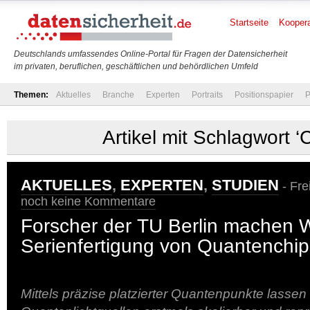
Startseite
Koopera
Deutschlands umfassendes Online-Portal für Fragen der Datensicherheit
im privaten, beruflichen, geschäftlichen und behördlichen Umfeld
Themen:
Aktuelles
Branche
Experten
Portraits
Positionspapier
P
Artikel mit Schlagwort ‘
AKTUELLES
,
EXPERTEN
,
STUDIEN
- Frei
noch keine Kommentare
Forscher der TU Berlin machen 
Serienfertigung von Quantenchips
Mittels präzise platzierter Quantenpunkte lassen