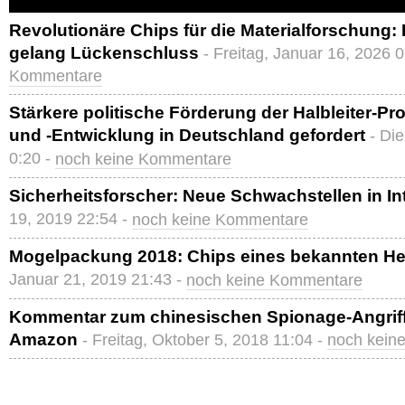
Revolutionäre Chips für die Materialforschung:
gelang Lückenschluss
- Freitag, Januar 16, 2026 
Kommentare
Stärkere politische Förderung der Halbleiter-P
und -Entwicklung in Deutschland gefordert
- Di
0:20 -
noch keine Kommentare
Sicherheitsforscher: Neue Schwachstellen in In
19, 2019 22:54 -
noch keine Kommentare
Mogelpackung 2018: Chips eines bekannten Her
Januar 21, 2019 21:43 -
noch keine Kommentare
Kommentar zum chinesischen Spionage-Angriff
Amazon
- Freitag, Oktober 5, 2018 11:04 -
noch kein