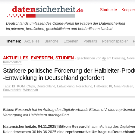
Startseite
Koopera
Deutschlands umfassendes Online-Portal für Fragen der Datensicherheit
im privaten, beruflichen, geschäftlichen und behördlichen Umfeld
Themen:
Aktuelles
Branche
Experten
Portraits
Positionspapier
P
AKTUELLES
,
EXPERTEN
,
STUDIEN
- geschrieben von
dp
am Dienstag, Novem
Kommentare
Stärkere politische Förderung der Halbleiter-Pro
-Entwicklung in Deutschland gefordert
Tags:
BITKOM
,
Chips
,
Deutschland
,
Entwicklung
,
Forschung
,
Halbleiter
,
KI
,
Nina Paulsen
,
Souveränität
,
Wirtschaft
Bitkom Research hat im Auftrag des Digitalverbands Bitkom e.V. eine repräsent
Versorgung mit Halbleitern durchgeführt
[datensicherheit.de, 04.11.2025]
Bitkom Research
hat im Auftrag des Digitalv
Kalenderwochen 30 bis 36 2025 eine
repräsentative Umfrage zu Deutschlands