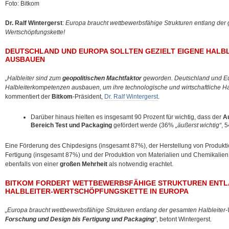
Foto: Bitkom
Dr. Ralf Wintergerst
:
Europa braucht wettbewerbsfähige Strukturen entlang der 
Wertschöpfungskette!
DEUTSCHLAND UND EUROPA SOLLTEN GEZIELT EIGENE HAL
AUSBAUEN
„Halbleiter sind zum
geopolitischen Machtfaktor
geworden. Deutschland und Eu
Halbleiterkompetenzen ausbauen, um ihre technologische und wirtschaftliche Ha
kommentiert der
Bitkom
-Präsident,
Dr. Ralf Wintergerst
.
Darüber hinaus hielten es insgesamt 90 Prozent für wichtig, dass der
A
Bereich Test und Packaging
gefördert werde (36%
„äußerst wichtig“
, 
Eine Förderung des Chipdesigns (insgesamt 87%), der Herstellung von Produktion
Fertigung (insgesamt 87%) und der Produktion von Materialien und Chemikalien
ebenfalls von einer
großen Mehrheit
als notwendig erachtet.
BITKOM FORDERT WETTBEWERBSFÄHIGE STRUKTUREN ENTL
HALBLEITER-WERTSCHÖPFUNGSKETTE IN EUROPA
„Europa braucht wettbewerbsfähige Strukturen entlang der gesamten Halbleiter
Forschung und Design bis Fertigung und Packaging
“
, betont Wintergerst.