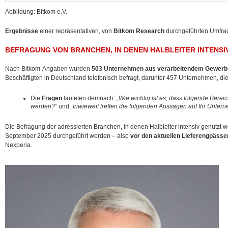
Abbildung: Bitkom e.V.
Ergebnisse
einer repräsentativen, von
Bitkom Research
durchgeführten Umfra
BEFRAGUNG VON BRANCHEN, IN DENEN HALBLEITER INTENS
Nach Bitkom-Angaben wurden
503 Unternehmen aus verarbeitendem Gewerbe
Beschäftigten in Deutschland telefonisch befragt, darunter 457 Unternehmen, di
Die
Fragen
lauteten demnach:
„Wie wichtig ist es, dass folgende Berei
werden?“
und
„Inwieweit treffen die folgenden Aussagen auf Ihr Unte
Die Befragung der adressierten Branchen, in denen Halbleiter intensiv genutzt we
September 2025 durchgeführt worden – also
vor den aktuellen Lieferengpässe
Nexperia.