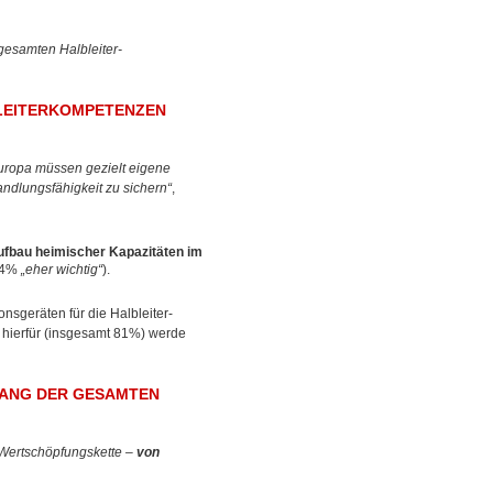
gesamten Halbleiter-
BLEITERKOMPETENZEN
ropa müssen gezielt eigene
ndlungsfähigkeit zu sichern“
,
ufbau heimischer Kapazitäten im
54%
„eher wichtig“
).
sgeräten für die Halbleiter-
 hierfür (insgesamt 81%) werde
ANG DER GESAMTEN
-Wertschöpfungskette –
von