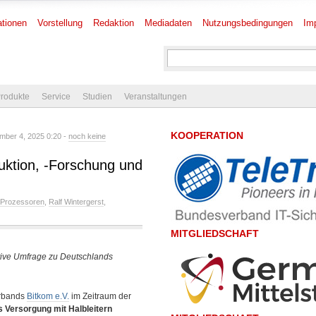
tionen
Vorstellung
Redaktion
Mediadaten
Nutzungsbedingungen
Im
rodukte
Service
Studien
Veranstaltungen
KOOPERATION
ber 4, 2025 0:20 -
noch keine
duktion, -Forschung und
Prozessoren
,
Ralf Wintergerst
,
MITGLIEDSCHAFT
ative Umfrage zu Deutschlands
erbands
Bitkom e.V.
im Zeitraum der
 Versorgung mit Halbleitern