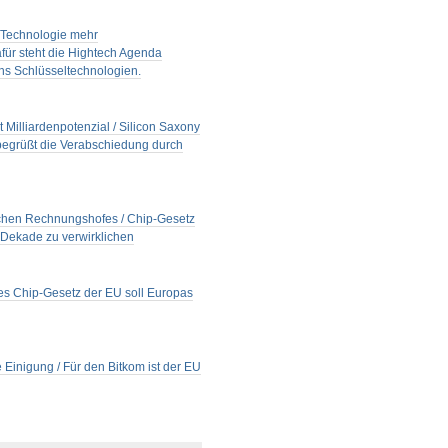
 Technologie mehr
für steht die Hightech Agenda
hs Schlüsseltechnologien.
Milliardenpotenzial / Silicon Saxony
a begrüßt die Verabschiedung durch
ischen Rechnungshofes / Chip-Gesetz
n Dekade zu verwirklichen
ues Chip-Gesetz der EU soll Europas
 Einigung / Für den Bitkom ist der EU