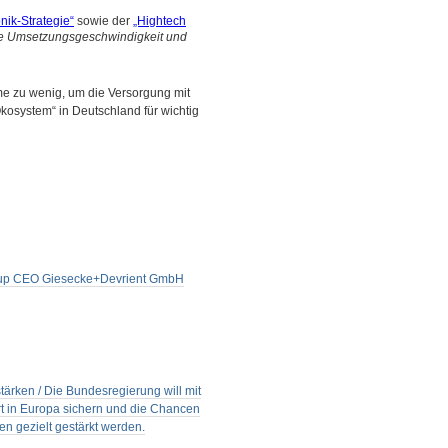
nik-Strategie“
sowie der
„Hightech
die Umsetzungsgeschwindigkeit und
e zu wenig, um die Versorgung mit
„Ökosystem“ in Deutschland für wichtig
 Group CEO Giesecke+Devrient GmbH
stärken / Die Bundesregierung will mit
ort in Europa sichern und die Chancen
en gezielt gestärkt werden.