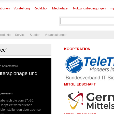
tionen
Vorstellung
Redaktion
Mediadaten
Nutzungsbedingungen
Im
rodukte
Service
Studien
Veranstaltungen
KOOPERATION
ec’
ne Kommentare
uterspionage und
MITGLIEDSCHAFT
h gewesen
be sich die vom 17.-20.
„DeepSec“ verschrieben.
roblemstellungen aber auch so