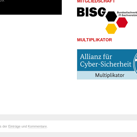
09:
MITGLIEDSCHAFT
MULTIPLIKATOR
ds der
Einträge
und
Kommentare
.