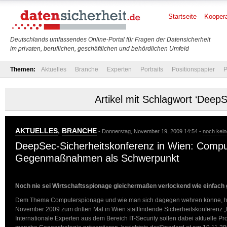
Startseite
Koopera
Deutschlands umfassendes Online-Portal für Fragen der Datensicherheit
im privaten, beruflichen, geschäftlichen und behördlichen Umfeld
Themen:
Aktuelles
Branche
Experten
Portraits
Positionspapier
P
Artikel mit Schlagwort ‘DeepS
AKTUELLES
,
BRANCHE
- Donnerstag, November 19, 2009 14:54 -
noch kei
DeepSec-Sicherheitskonferenz in Wien: Comp
Gegenmaßnahmen als Schwerpunkt
Noch nie sei Wirtschaftsspionage gleichermaßen verlockend wie einfac
Dem Thema Computerspionage und wie man sich dagegen wehren könne, ha
November 2009 zum dritten Mal in Wien stattfindende Sicherheitskonferenz 
Internationale Experten aus dem Bereich IT-Security sollen dabei aktuelle P