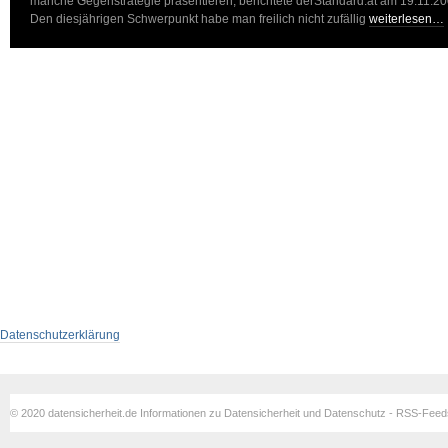
manche Gegenstrategie präsentieren, berichtete derStandard.at am 19.11.20
Den diesjährigen Schwerpunkt habe man freilich nicht zufällig
weiterlesen…
Datenschutzerklärung
© 2020 datensicherheit.de Informationen zu Datensicherheit und Datenschutz - RSS-Fee