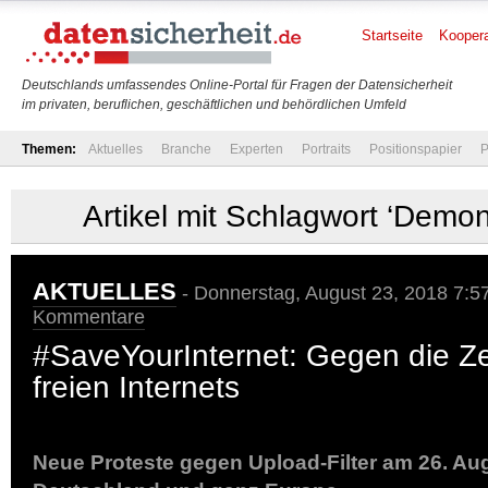
Startseite
Koopera
Deutschlands umfassendes Online-Portal für Fragen der Datensicherheit
im privaten, beruflichen, geschäftlichen und behördlichen Umfeld
Themen:
Aktuelles
Branche
Experten
Portraits
Positionspapier
P
Artikel mit Schlagwort ‘Demon
AKTUELLES
- Donnerstag, August 23, 2018 7:5
Kommentare
#SaveYourInternet: Gegen die Z
freien Internets
Neue Proteste gegen Upload-Filter am 26. Au