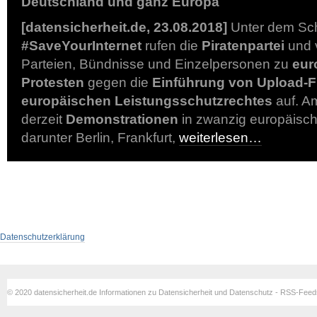
Deutschland und ganz Europa
[datensicherheit.de, 23.08.2018]
Unter dem Sc
#SaveYourInternet
rufen die
Piratenpartei
und 
Parteien, Bündnisse und Einzelpersonen zu
eur
Protesten
gegen die
Einführung von Upload-Fi
europäischen Leistungsschutzrechtes
auf. A
derzeit
Demonstrationen
in zwanzig europäisch
darunter Berlin, Frankfurt,
weiterlesen…
Datenschutzerklärung
© 2020 datensicherheit.de Informationen zu Datensicherheit und Datenschutz - RSS-Fee