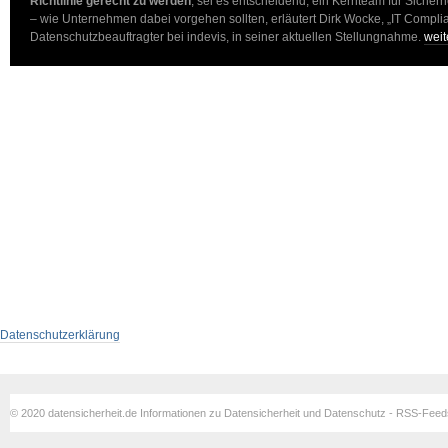
Richtlinie gerecht zu werden
, sei es entscheidend, ein Kernteam für Siche
– wie Unternehmen dabei vorgehen sollten, erläutert Dirk Wocke, „IT Compl
Datenschutzbeauftragter bei indevis, in seiner aktuellen Stellungnahme.
wei
Datenschutzerklärung
© 2020 datensicherheit.de Informationen zu Datensicherheit und Datenschutz - RSS-Fee