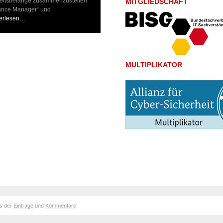
rheitsbelange zusammenzustellen
MITGLIEDSCHAFT
iance Manager“ und
terlesen…
MULTIPLIKATOR
ds der
Einträge
und
Kommentare
.