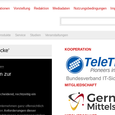
tionen
Vorstellung
Redaktion
Mediadaten
Nutzungsbedingungen
Im
rodukte
Service
Studien
Veranstaltungen
KOOPERATION
ocke’
are
n zur
MITGLIEDSCHAFT
cheidend, rechtzeitig ein
nternehmen ganz offensichtlich
den
Anforderungen dieser