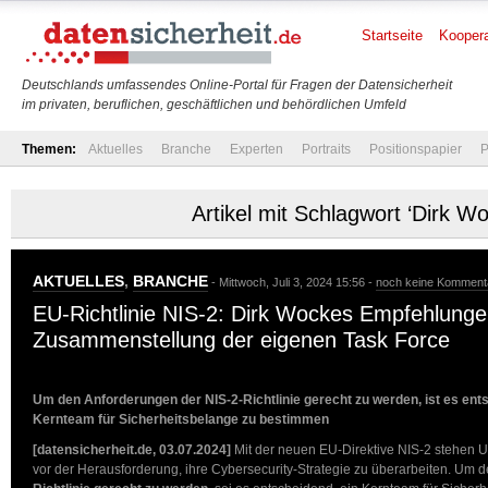
Startseite
Koopera
Deutschlands umfassendes Online-Portal für Fragen der Datensicherheit
im privaten, beruflichen, geschäftlichen und behördlichen Umfeld
Themen:
Aktuelles
Branche
Experten
Portraits
Positionspapier
P
Artikel mit Schlagwort ‘Dirk W
AKTUELLES
,
BRANCHE
- Mittwoch, Juli 3, 2024 15:56 -
noch keine Komment
EU-Richtlinie NIS-2: Dirk Wockes Empfehlunge
Zusammenstellung der eigenen Task Force
Um den Anforderungen der NIS-2-Richtlinie gerecht zu werden, ist es ents
Kernteam für Sicherheitsbelange zu bestimmen
[datensicherheit.de, 03.07.2024]
Mit der neuen EU-Direktive NIS-2 stehen U
vor der Herausforderung, ihre Cybersecurity-Strategie zu überarbeiten. Um 