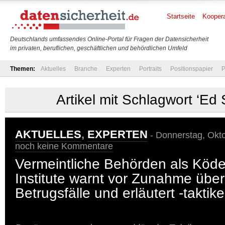
Startseite
Koopera
Deutschlands umfassendes Online-Portal für Fragen der Datensicherheit
im privaten, beruflichen, geschäftlichen und behördlichen Umfeld
Themen:
Aktuelles
Branche
Experten
Portraits
Positionspapier
P
Artikel mit Schlagwort ‘Ed
AKTUELLES
,
EXPERTEN
- Donnerstag, Okto
noch keine Kommentare
Vermeintliche Behörden als Köd
Institute warnt vor Zunahme übe
Betrugsfälle und erläutert -taktik