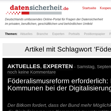
Startseite
Koopera
Deutschlands umfassendes Online-Portal für Fragen der Datensicherheit
im privaten, beruflichen, geschäftlichen und behördlichen Umfeld
Themen:
Aktuelles
Branche
Experten
Portraits
Positionspapier
P
Artikel mit Schlagwort ‘Föd
AKTUELLES
,
EXPERTEN
- Samstag, Septem
noch keine Kommentare
Föderalismusreform erforderlich: 
Kommunen bei der Digitalisierung
Der Bitkom fordert, dass der Bund mehr Möglichke