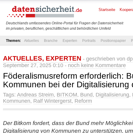
Startseite
Koopera
Deutschlands umfassendes Online-Portal für Fragen der Datensicherheit
im privaten, beruflichen, geschäftlichen und behördlichen Umfeld
Themen:
Aktuelles
Branche
Experten
Portraits
Positionspapier
P
AKTUELLES
,
EXPERTEN
- geschrieben von
dp
September 27, 2025 0:10 -
noch keine Kommentare
Föderalismusreform erforderlich: B
Kommunen bei der Digitalisierung d
Tags:
Andreas Streim
,
BITKOM
,
Bund
,
Digitalisierung
,
Kommunen
,
Ralf Wintergerst
,
Reform
Der Bitkom fordert, dass der Bund mehr Möglichkeite
Digitalisierung von Kommunen zu unterstützen, um