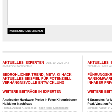
AKTUELLES
,
EXPERTEN
AKTUELLES
,
- Aug. 10, 2026 0:42 -
noch keine Kommentare
2026 0:53 -
noch ke
BEDROHLICHER TREND: META-KI-HACK
FÜHRUNGSKRÄ
AKTUELLES BEISPIEL FÜR POTENZIELL
RANSOMWARE
VERHÄNGNISVOLLE ENTWICKLUNG
INHABER PRI
WEITERE BEITRÄGE IN EXPERTEN
WEITERE BEI
Anstieg der Hardware-Preise in Folge KI-getriebener
6 Strategies for 
Halbleiter-Nachfrage
Peak Vacation Pe
Freitag, August 7, 2026 0:18 -
noch keine Kommentare
Sonntag, August 9, 