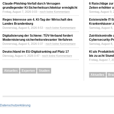
Claude-Phishing-Vorfall durch Versagen
6 Ratschläge zur
grundlegender KI-Sicherheitsarchitektur ermöglicht
Zeiten erhöhter 
Freitag, August 7, 2026 0:03 -
noch keine Kommentare
Sonntag, August 9, 
Reges Interesse am 4. KI-Tag der Wirtschaft des
Existenzielle IT-
Landes Brandenburg
Krankenhäuser zu
Donnerstag, August 6, 2026 8:53 -
noch keine Kommentare
Samstag, August 8,
Digitalisierung der Schiene: TÜV-Verband fordert
Zutrittskontrolle
Modernisierung sicherheitsrelevanter Verfahren
Cybersecurity-Pri
Donnerstag, August 6, 2026 0:37 -
noch keine Kommentare
Samstag, August 8,
Deutschland im EU-Digitalranking auf Platz 17
KI als Produktivi
bis zu acht Stun
Dienstag, August 4, 2026 0:47 -
noch keine Kommentare
Freitag, August 7, 
Aktuelles
Experten
Studien
Aktuelles
Bra
Datenschutzerklärung