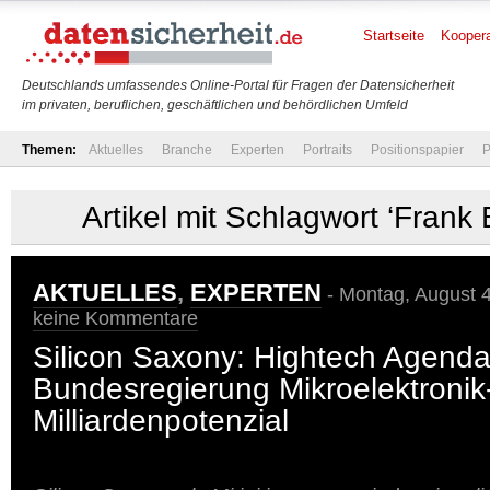
Startseite
Koopera
Deutschlands umfassendes Online-Portal für Fragen der Datensicherheit
im privaten, beruflichen, geschäftlichen und behördlichen Umfeld
Themen:
Aktuelles
Branche
Experten
Portraits
Positionspapier
P
Artikel mit Schlagwort ‘Frank
AKTUELLES
,
EXPERTEN
- Montag, August 4
keine Kommentare
Silicon Saxony: Hightech Agenda
Bundesregierung Mikroelektronik
Milliardenpotenzial