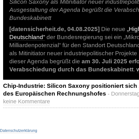
Silicon Saxony als Mitinitiator neuer industriepoli
Ausgestaltung der Agenda begrüßt die Verabsc
Bundeskabinett
[datensicherheit.de, 04.08.2025]
Die neue
„Hig
Deutschland“
der Bundesregierung sei ein „Mikro
Milliardenpotenzial“ für den Standort Deutschlan
als Mitinitiator neuer industriepolitischer Projekt
dieser Agenda begrüßt die
am 30. Juli 2025 erf
Verabschiedung durch das Bundeskabinett
.
Chip-Industrie: Silicon Saxony positioniert sic
des Europäischen Rechnungshofes
- Donnerstag
keine Kommentare
Datenschutzerklärung