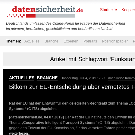
Startseite
Koopera
Deutschlands umfassendes Online-Portal für Fragen der Datensicherheit
im privaten, beruflichen, geschäftlichen und behördlichen Umfeld
Themen:
Aktuelles
Branche
Experten
Portraits
Positionspapier
P
Artikel mit Schlagwort ‘Funksta
AKTUELLES
,
BRANCHE
- Donnerstag, Juli 4, 2019 17:27 -
noch keine Komm
Bitkom zur EU-Entscheidung über vernetztes 
Rat der EU hat den Entwurf für den delegierten Rechtsakt zum Thema „Coo
Systems“ (C-ITS) abgelehnt
[datensicherheit.de, 04.07.2019]
Der
Rat der EU
hat heute den Entwurf für 
Thema
„Cooperative Intelligent Transport Systems“
(C-ITS) abgelehnt. Dam
gegen den Entwurf der EU-Kommission, für das vernetzte Fahren primär ein
weiterlesen…