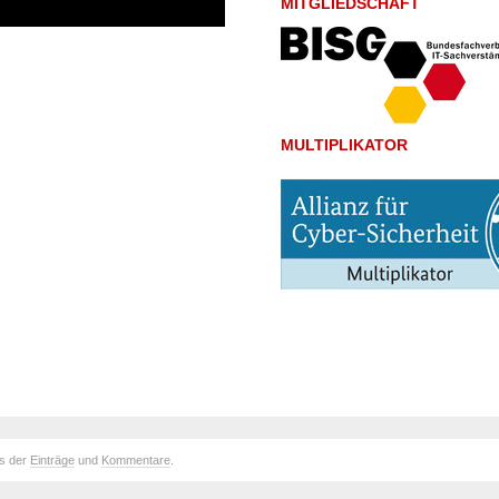
MITGLIEDSCHAFT
MULTIPLIKATOR
ds der
Einträge
und
Kommentare
.