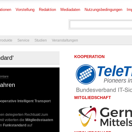
tionen
Vorstellung
Redaktion
Mediadaten
Nutzungsbedingungen
Im
rodukte
Service
Studien
Veranstaltungen
KOOPERATION
ndard’
entare
Fahren
MITGLIEDSCHAFT
perative Intelligent Transport
den delegierten Rechtsakt zum
it votierten die
Mitgliedsstaaten
en
Funkstandard
auf