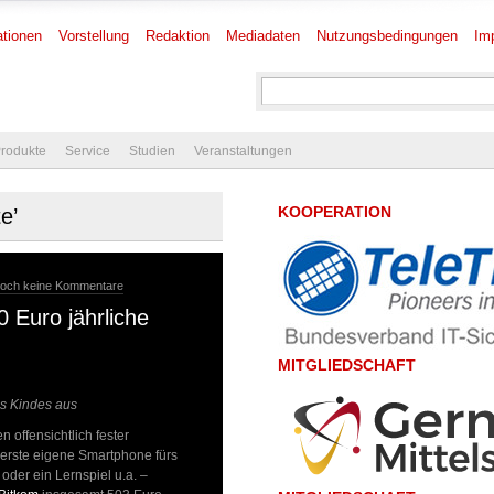
tionen
Vorstellung
Redaktion
Mediadaten
Nutzungsbedingungen
Im
rodukte
Service
Studien
Veranstaltungen
KOOPERATION
e’
och keine Kommentare
 Euro jährliche
MITGLIEDSCHAFT
res Kindes aus
 offensichtlich fester
erste eigene Smartphone fürs
der ein Lernspiel u.a. –