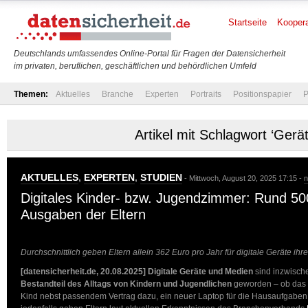
Startseite
Koopera
Deutschlands umfassendes Online-Portal für Fragen der Datensicherheit
im privaten, beruflichen, geschäftlichen und behördlichen Umfeld
Themen:
Aktuelles
Branche
Experten
Portraits
Positionspapier
P
Artikel mit Schlagwort ‘Gerät
AKTUELLES
,
EXPERTEN
,
STUDIEN
- Mittwoch, August 20, 2025 17:15 -
n
Digitales Kinder- bzw. Jugendzimmer: Rund 500
Ausgaben der Eltern
Durchschnittlich geben Eltern allein 362 Euro pro Jahr für digitale Geräte ih
[datensicherheit.de, 20.08.2025]
Digitale Geräte und Medien
sind inzwischen
Bestandteil des Alltags von Kindern und Jugendlichen
geworden – ob das 
Kind nebst passendem Vertrag dazu, ein neuer Laptop für die Hausaufgaben o