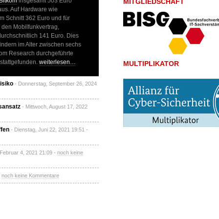
Bitkom
insgesamt 503 Euro
MITGLIEDSCHAFT
 aus. Auf Hardware wie
m Schnitt 362 Euro und für
 den Mobilfunkvertrag,
urchschnitlich 141 Euro. Dies
Kindern im Alter zwischen sechs
tkom Research durchgeführte
stattgefunden.
weiterlesen…
MULTIPLIKATOR
isiko
- Donnerstag, September 26, 2024
tsansatz
- Mittwoch, August 17, 2022
ffen
- Dienstag, Juni 22, 2021 19:51 -
 Februar 4, 2021 21:09 -
noch keine
-
noch keine Kommentare