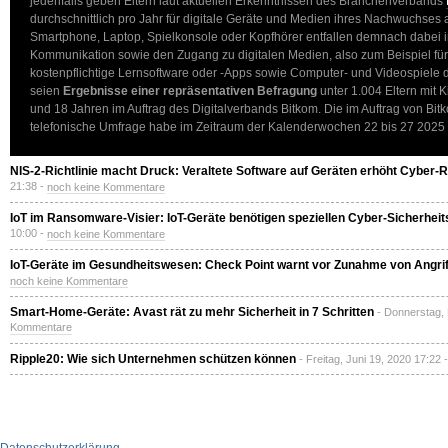
jedenfalls geben Eltern laut aktuellen Erkenntnissen des Branchenverbands
durchschnittlich pro Jahr für digitale Geräte und Medien ihres Nachwuchses
Smartphone, Laptop, Spielkonsole oder Kopfhörer entfallen demnach dabei i
Kommunikation sowie den Zugang zu digitalen Medien, also zum Beispiel für
kostenpflichtige Lernsoftware oder -Apps sowie Computer- und Videospiele d
seien
Ergebnisse einer repräsentativen Befragung
unter 1.004 Eltern mit 
und 18 Jahren im Auftrag des Digitalverbands Bitkom. Die im Auftrag von Bi
telefonische Umfrage habe im Zeitraum der Kalenderwochen 22 bis 27 2025 
NIS-2-Richtlinie macht Druck: Veraltete Software auf Geräten erhöht Cyber-R
21:38 -
noch keine Kommentare
IoT im Ransomware-Visier: IoT-Geräte benötigen speziellen Cyber-Sicherhei
10:00 -
noch keine Kommentare
IoT-Geräte im Gesundheitswesen: Check Point warnt vor Zunahme von Angri
noch keine Kommentare
Smart-Home-Geräte: Avast rät zu mehr Sicherheit in 7 Schritten
- Donnerstag,
Kommentare
Ripple20: Wie sich Unternehmen schützen können
- Freitag, Juni 19, 2020 17:22 