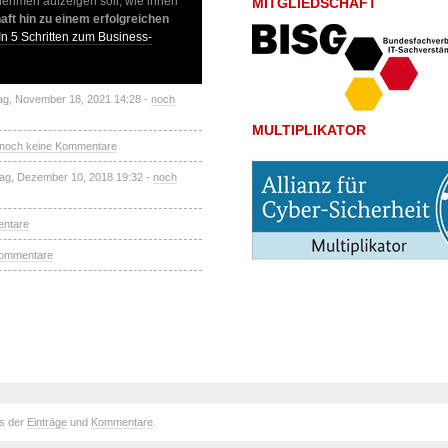
rnehmen aufzeigen soll, wie ihnen
MITGLIEDSCHAFT
ft hin zu einem erfolgreichen
 In 5 Schritten zum Business-
ag, November 18, 2021 14:28 -
noch
MULTIPLIKATOR
noch keine Kommentare
ag, Dezember 10, 2018 19:32 -
noch
entare
Kommentare
ds der
Einträge
und
Kommentare
.