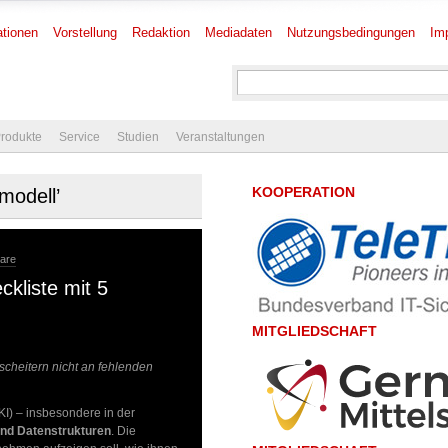
tionen
Vorstellung
Redaktion
Mediadaten
Nutzungsbedingungen
Im
rodukte
Service
Studien
Veranstaltungen
KOOPERATION
modell’
are
kliste mit 5
MITGLIEDSCHAFT
 scheitern nicht an fehlenden
KI) – insbesondere in der
und Datenstrukturen
. Die