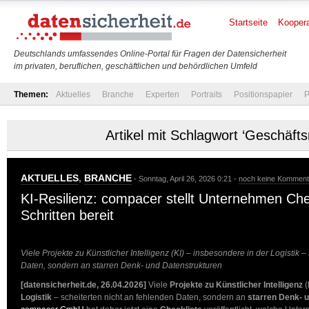
Startseite
Koopera
Deutschlands umfassendes Online-Portal für Fragen der Datensicherheit
im privaten, beruflichen, geschäftlichen und behördlichen Umfeld
Themen:
Aktuelles
Branche
Experten
Portraits
Positionspapier
P
Artikel mit Schlagwort ‘Geschäfts
AKTUELLES
,
BRANCHE
- Sonntag, April 26, 2026 0:21 -
noch keine Komment
KI-Resilienz: compacer stellt Unternehmen Chec
Schritten bereit
Viele Projekte zu Künstlicher Intelligenz (KI) – insbesondere in der Logistik –
Daten, sondern an starren Denk- und Datenstrukturen
[datensicherheit.de, 26.04.2026]
Viele
Projekte zu Künstlicher Intelligenz
(
Logistik
– scheiterten nicht an fehlenden Daten, sondern an
starren Denk- 