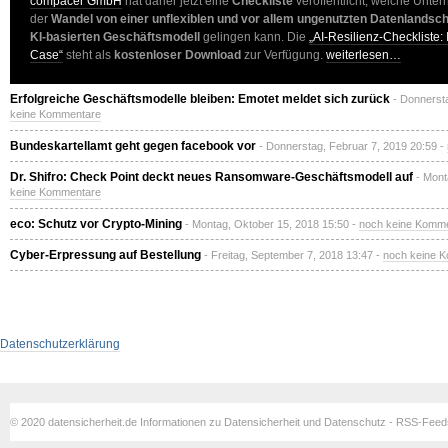
compacer GmbH
hat daher jetzt eine
Checkliste
veröffentlicht, welche Unte
der
Wandel von einer unflexiblen und vor allem ungenutzten Datenlandscha
KI-basierten Geschäftsmodell
gelingen kann. Die
„AI-Resilienz-Checkliste:
Case“
steht als
kostenloser Download
zur Verfügung.
weiterlesen…
Erfolgreiche Geschäftsmodelle bleiben: Emotet meldet sich zurück
- Donnerst
keine Kommentare
Bundeskartellamt geht gegen facebook vor
- Donnerstag, Februar 7, 2019 20:59 -
Dr. Shifro: Check Point deckt neues Ransomware-Geschäftsmodell auf
- Mont
keine Kommentare
eco: Schutz vor Crypto-Mining
- Montag, Oktober 15, 2018 15:50 -
noch keine Komm
Cyber-Erpressung auf Bestellung
- Freitag, September 7, 2018 13:47 -
noch keine 
Datenschutzerklärung
© 2020 datensicherheit.de Informationen zu Datensicherheit und Datenschutz - RSS-Fee