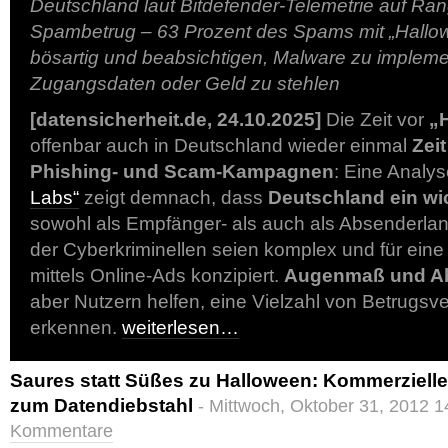
Deutschland laut Bitdefender-Telemetrie auf Rang
Spambetrug – 63 Prozent des Spams mit „Hallo
bösartig und beabsichtigen, Malware zu impleme
Zugangsdaten oder Geld zu stehlen
[datensicherheit.de, 24.10.2025]
Die Zeit vor
„
offenbar auch in Deutschland wieder einmal
Zeit
Phishing- und Scam-Kampagnen
: Eine Analy
Labs“
zeigt demnach, dass
Deutschland ein wi
sowohl als Empfänger- als auch als Absenderland
der Cyberkriminellen seien komplex und für eine
mittels Online-Ads konzipiert.
Augenmaß und A
aber Nutzern helfen, eine Vielzahl von Betrugsv
erkennen.
weiterlesen…
Saures statt Süßes zu Halloween: Kommerzie
zum Datendiebstahl
- Mittwoch, Oktober 31, 2012 1
Kommentare