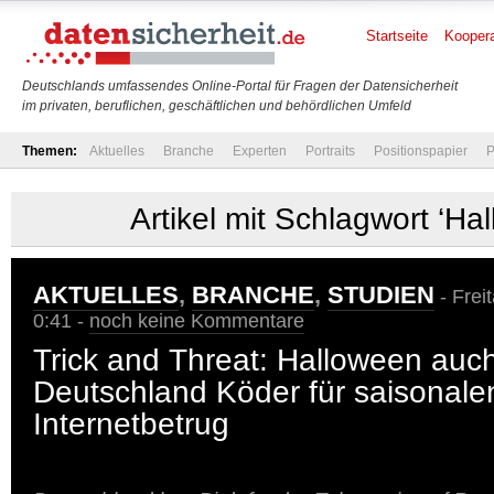
Startseite
Koopera
Deutschlands umfassendes Online-Portal für Fragen der Datensicherheit
im privaten, beruflichen, geschäftlichen und behördlichen Umfeld
Themen:
Aktuelles
Branche
Experten
Portraits
Positionspapier
P
Artikel mit Schlagwort ‘Ha
AKTUELLES
,
BRANCHE
,
STUDIEN
- Frei
0:41 -
noch keine Kommentare
Trick and Threat: Halloween auch
Deutschland Köder für saisonale
Internetbetrug