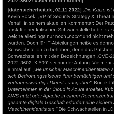
2022-3602: X.509 nur der Anfang
[datensicherheit.de, 02.11.2022]
„Die Katze is
Kevin Bocek, „VP of Security Strategy & Threat In
Venafi, in seinem aktuellen Kommentar: Der Patc
anstatt einer kritischen Schwachstelle habe es 
welche allerdings nur noch
„hoch“
und nicht meh
würden. Doch für IT-Abteilungen heiße es denno
Schwachstellen zu beheben, denn das Patchen 
Schwachstellen mit den Bezeichnungen „CVE-2
2022-3602: X.509“ sei nur der Anfang. Vielmehr 
einmal auf,
„wie unsicher Maschinenidentitäten 
sich Bedrohungsakteure ihrer bemächtigen und s
vertrauenswürdige Dienste ausgeben“
. Bocek fü
Unternehmen in der Cloud in Azure arbeitet, Ku
AWS nutzt oder Apache in einem Rechenzentru
gesamte digitale Geschäft erfordert eine sichere 
Maschinenidentitäten.“
Die Schwachstellen in „O