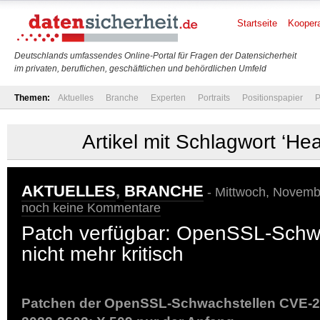
Startseite
Koopera
Deutschlands umfassendes Online-Portal für Fragen der Datensicherheit
im privaten, beruflichen, geschäftlichen und behördlichen Umfeld
Themen:
Aktuelles
Branche
Experten
Portraits
Positionspapier
P
Artikel mit Schlagwort ‘Hea
AKTUELLES
,
BRANCHE
- Mittwoch, Novembe
noch keine Kommentare
Patch verfügbar: OpenSSL-Schw
nicht mehr kritisch
Patchen der OpenSSL-Schwachstellen CVE-2