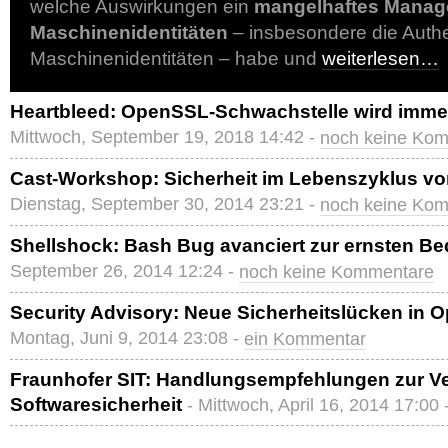
welche Auswirkungen ein
mangelhaftes Manag
Maschinenidentitäten
– insbesondere die Authe
Maschinenidentitäten – habe und
weiterlesen…
Heartbleed: OpenSSL-Schwachstelle wird imme
Mittwoch, September 19, 2018 14:42 -
noch keine Ko
Cast-Workshop: Sicherheit im Lebenszyklus v
Dienstag, September 30, 2014 23:21 -
noch keine Ko
Shellshock: Bash Bug avanciert zur ernsten B
September 26, 2014 12:24 -
noch keine Kommentare
Security Advisory: Neue Sicherheitslücken in Op
Montag, Juni 9, 2014 23:08 -
ein Kommentar
Fraunhofer SIT: Handlungsempfehlungen zur V
Softwaresicherheit
- Mittwoch, April 16, 2014 17:00 