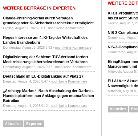
WEITERE BEI
WEITERE BEITRÄGE IN EXPERTEN
KI als Produktivi
Claude-Phishing-Vorfall durch Versagen
bis zu acht Stun
grundlegender KI-Sicherheitsarchitektur ermöglicht
Freitag, August 7, 
Freitag, August 7, 2026 0:03 -
noch keine Kommentare
NIS-2 Compliance
Reges Interesse am 4. KI-Tag der Wirtschaft des
Donnerstag, August 
Landes Brandenburg
NIS-2-Compliance
Donnerstag, August 6, 2026 8:53 -
noch keine Kommentare
Donnerstag, August 
Digitalisierung der Schiene: TÜV-Verband fordert
ElringKlinger mod
Modernisierung sicherheitsrelevanter Verfahren
Management mit 
Donnerstag, August 6, 2026 0:37 -
noch keine Kommentare
Mittwoch, August 5,
Deutschland im EU-Digitalranking auf Platz 17
EU AI Act: Aktuel
Dienstag, August 4, 2026 0:47 -
noch keine Kommentare
Notwendigkeit de
„Archetyp Market“: Nach Abschaltung der Darknet-
Mittwoch, August 5,
Handelsplattform nun Anklage gegen mutmaßlichen
Betreiber
Dienstag, August 4, 2026 0:12 -
noch keine Kommentare
Aktuelles
Bra
Aktuelles
Experten