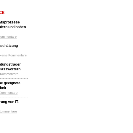
CE
katsprozesse
hlern und hohen
Kommentare
tschätzung
 keine Kommentare
idungsträger
 Passwörtern
e Kommentare
ne geeignete
beit
 Kommentare
ung von IT-
 Kommentare