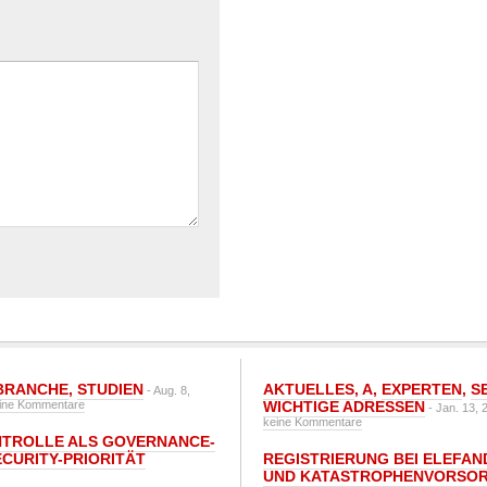
BRANCHE
,
STUDIEN
AKTUELLES
,
A
,
EXPERTEN
,
S
- Aug. 8,
ine Kommentare
WICHTIGE ADRESSEN
- Jan. 13, 
keine Kommentare
NTROLLE ALS GOVERNANCE-
CURITY-PRIORITÄT
REGISTRIERUNG BEI ELEFAND
UND KATASTROPHENVORSOR