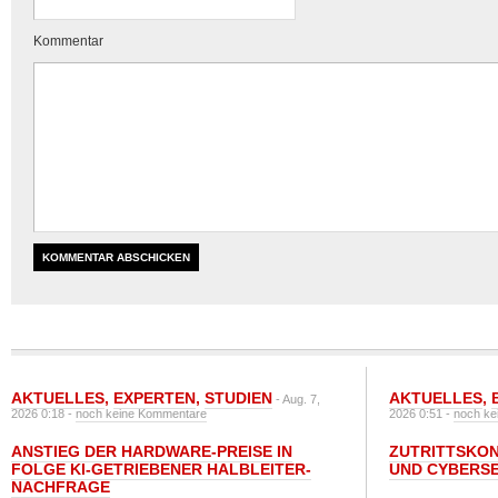
Kommentar
AKTUELLES
,
EXPERTEN
,
STUDIEN
AKTUELLES
,
- Aug. 7,
2026 0:18 -
noch keine Kommentare
2026 0:51 -
noch ke
ANSTIEG DER HARDWARE-PREISE IN
ZUTRITTSKO
FOLGE KI-GETRIEBENER HALBLEITER-
UND CYBERSE
NACHFRAGE