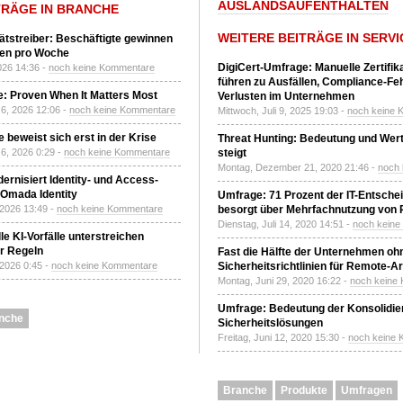
AUSLANDSAUFENTHALTEN
TRÄGE IN BRANCHE
WEITERE BEITRÄGE IN SERVI
tätstreiber: Beschäftigte gewinnen
den pro Woche
DigiCert-Umfrage: Manuelle Zertifi
2026 14:36 -
noch keine Kommentare
führen zu Ausfällen, Compliance-Fe
: Proven When It Matters Most
Verlusten im Unternehmen
6, 2026 12:06 -
noch keine Kommentare
Mittwoch, Juli 9, 2025 19:03 -
noch keine 
 beweist sich erst in der Krise
Threat Hunting: Bedeutung und Wer
6, 2026 0:29 -
noch keine Kommentare
steigt
Montag, Dezember 21, 2020 21:46 -
noch
ernisiert Identity- und Access-
Omada Identity
Umfrage: 71 Prozent der IT-Entsche
 2026 13:49 -
noch keine Kommentare
besorgt über Mehrfachnutzung von
Dienstag, Juli 14, 2020 14:51 -
noch kein
le KI-Vorfälle unterstreichen
r Regeln
Fast die Hälfte der Unternehmen oh
 2026 0:45 -
noch keine Kommentare
Sicherheitsrichtlinien für Remote-Ar
Montag, Juni 29, 2020 16:22 -
noch keine
Umfrage: Bedeutung der Konsolidier
nche
Sicherheitslösungen
Freitag, Juni 12, 2020 15:30 -
noch keine
Branche
Produkte
Umfragen