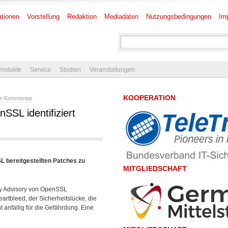
tionen
Vorstellung
Redaktion
Mediadaten
Nutzungsbedingungen
Im
rodukte
Service
Studien
Veranstaltungen
KOOPERATION
in Kommentar
SSL identifiziert
 bereitgestellten Patches zu
MITGLIEDSCHAFT
ty Advisory von OpenSSL
artbleed, der Sicherheitslücke, die
cht anfällig für die Gefährdung. Eine