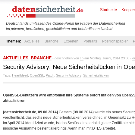
Startseite
Koopera
Deutschlands umfassendes Online-Portal für Fragen der Datensicherheit
im privaten, beruflichen, geschäftlichen und behördlichen Umfeld
Themen:
Aktuelles
Branche
Experten
Portraits
Positionspapier
P
AKTUELLES
,
BRANCHE
- geschrieben von
cp
am Montag, Juni 9, 2014 23:08 -
e
Security Advisory: Neue Sicherheitslücken in Open
Tags:
Heartbleed
,
OpenSSL
,
Patch
,
Security Advisory
,
Sicherheitslücken
OpenSSL-Benutzern wird empfohlen ihre Systeme sofort mit den von OpenSSL
aktualisieren
[datensicherheit.de, 09.06.2014]
Gestern (08.06.2014) wurde ein neues Securi
veröffentlicht, das sechs neue Sicherheitslücken verzeichnet. Im Gegensatz zu He
im April 2014 identifiziert wurde, ist das Schlüsselmaterial digitaler Zertifikate ni
mögliche Ausnahme besteht allerdings, wenn man mit DTLS arbeitet.