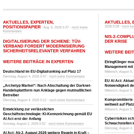
AKTUELLES
,
EXPERTEN
,
AKTUELLES
,
POSITIONSPAPIER
2026 0:29 -
noch ke
- Aug. 6, 2026 0:37 -
noch keine
Kommentare
NIS-2-COMPLI
DIGITALISIERUNG DER SCHIENE: TÜV-
DER KRISE
VERBAND FORDERT MODERNISIERUNG
SICHERHEITSRELEVANTER VERFAHREN
WEITERE BEI
WEITERE BEITRÄGE IN EXPERTEN
ElringKlinger mod
Management mit 
Deutschland im EU-Digitalranking auf Platz 17
Mittwoch, August 5,
Dienstag, August 4, 2026 0:47 -
noch keine Kommentare
EU AI Act: Aktuel
„Archetyp Market“: Nach Abschaltung der Darknet-
Notwendigkeit de
Handelsplattform nun Anklage gegen mutmaßlichen
Mittwoch, August 5,
Betreiber
Kompromittierte
Dienstag, August 4, 2026 0:12 -
noch keine Kommentare
weltweit auf Plat
Entwicklung zur verlässlichen
Mittwoch, August 5,
Geschäftstechnologie: KI-Kennzeichnung gemäß EU
Cyberrisiken sch
AI Act erst der Anfang
Schwachstellen i
Sonntag, August 2, 2026 0:02 -
noch keine Kommentare
Dienstag, August 4,
AI Act: Ab 2. August 2026 weitere Regeln in Kraft –