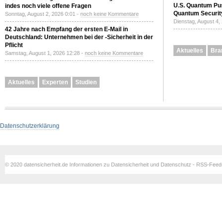
U.S. Quantum Pus
indes noch viele offene Fragen
Quantum Securit
Sonntag, August 2, 2026 0:01 -
noch keine Kommentare
Dienstag, August 4,
42 Jahre nach Empfang der ersten E-Mail in
Deutschland: Unternehmen bei der -Sicherheit in der
Pflicht
Aktuelles
Bra
Samstag, August 1, 2026 12:28 -
noch keine Kommentare
Aktuelles
Experten
Studien
Datenschutzerklärung
© 2020 datensicherheit.de Informationen zu Datensicherheit und Datenschutz - RSS-Fee