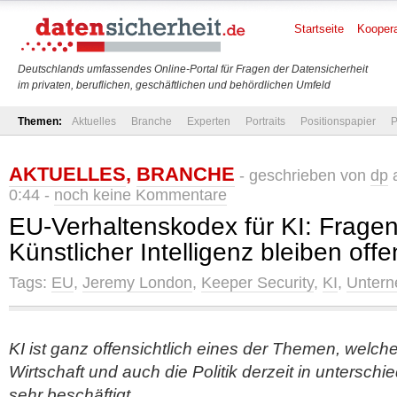
Startseite
Koopera
Deutschlands umfassendes Online-Portal für Fragen der Datensicherheit
im privaten, beruflichen, geschäftlichen und behördlichen Umfeld
Themen:
Aktuelles
Branche
Experten
Portraits
Positionspapier
P
AKTUELLES
,
BRANCHE
- geschrieben von
dp
a
0:44 -
noch keine Kommentare
EU-Verhaltenskodex für KI: Frage
Künstlicher Intelligenz bleiben offe
Tags:
EU
,
Jeremy London
,
Keeper Security
,
KI
,
Unter
KI ist ganz offensichtlich eines der Themen, welche
Wirtschaft und auch die Politik derzeit in untersch
sehr beschäftigt