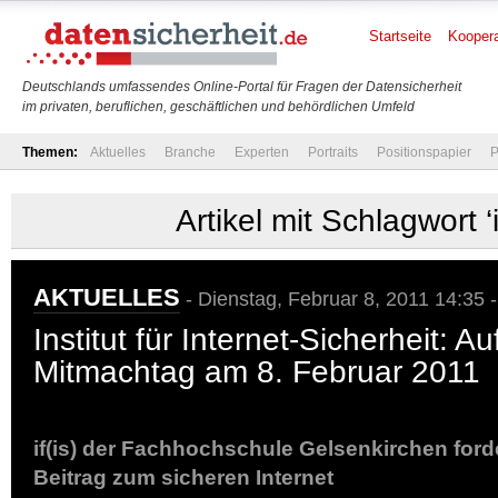
Startseite
Koopera
Deutschlands umfassendes Online-Portal für Fragen der Datensicherheit
im privaten, beruflichen, geschäftlichen und behördlichen Umfeld
Themen:
Aktuelles
Branche
Experten
Portraits
Positionspapier
P
Artikel mit Schlagwort ‘if
AKTUELLES
- Dienstag, Februar 8, 2011 14:35 
Institut für Internet-Sicherheit: A
Mitmachtag am 8. Februar 2011
if(is) der Fachhochschule Gelsenkirchen forde
Beitrag zum sicheren Internet