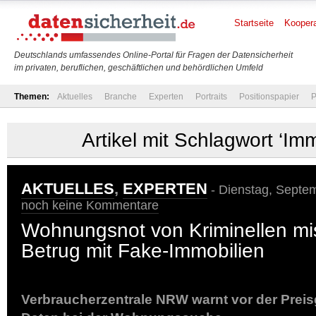
Startseite
Koopera
Deutschlands umfassendes Online-Portal für Fragen der Datensicherheit
im privaten, beruflichen, geschäftlichen und behördlichen Umfeld
Themen:
Aktuelles
Branche
Experten
Portraits
Positionspapier
P
Artikel mit Schlagwort ‘Imm
AKTUELLES
,
EXPERTEN
- Dienstag, Septem
noch keine Kommentare
Wohnungsnot von Kriminellen mi
Betrug mit Fake-Immobilien
Verbraucherzentrale NRW warnt vor der Preis