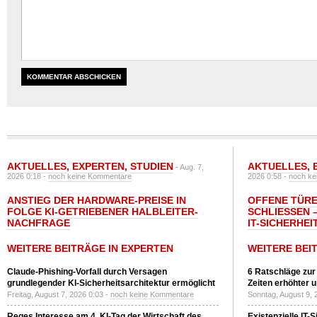
AKTUELLES
,
EXPERTEN
,
STUDIEN
AKTUELLES
,
- Aug. 7,
2026 0:18 -
noch keine Kommentare
2026 0:58 -
noch ke
ANSTIEG DER HARDWARE-PREISE IN
OFFENE TÜRE
FOLGE KI-GETRIEBENER HALBLEITER-
SCHLIESSEN –
NACHFRAGE
T-SICHERHEI
WEITERE BEITRÄGE IN EXPERTEN
WEITERE BEI
Claude-Phishing-Vorfall durch Versagen
6 Ratschläge zur
grundlegender KI-Sicherheitsarchitektur ermöglicht
Zeiten erhöhter 
Freitag, August 7, 2026 0:03 -
noch keine Kommentare
Sonntag, August 9, 
Reges Interesse am 4. KI-Tag der Wirtschaft des
Existenzielle IT-