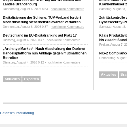
Landes Brandenburg
Krankenhäuser zu
Donnerstag, August 6, 2026 8:53 -
noch keine Kommentare
Samstag, August 8,
Digitalisierung der Schiene: TÜV-Verband fordert
Zutrittskontrolle
Modernisierung sicherheitsrelevanter Verfahren
Cybersecurity-Pri
Donnerstag, August 6, 2026 0:37 -
noch keine Kommentare
Samstag, August 8,
Deutschland im EU-Digitalranking auf Platz 17
KI als Produktivi
bis zu acht Stun
Dienstag, August 4, 2026 0:47 -
noch keine Kommentare
Freitag, August 7, 
„Archetyp Market“: Nach Abschaltung der Darknet-
Handelsplattform nun Anklage gegen mutmaßlichen
NIS-2 Compliance
Betreiber
Donnerstag, August 
Dienstag, August 4, 2026 0:12 -
noch keine Kommentare
Aktuelles
Bra
Aktuelles
Experten
Datenschutzerklärung