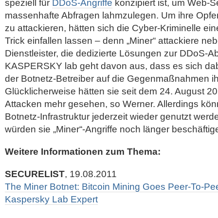
speziell für
DDoS-Angriffe
konzipiert ist, um Web-S
massenhafte Abfragen lahmzulegen. Um ihre Opfer 
zu attackieren, hätten sich die Cyber-Kriminelle ei
Trick einfallen lassen – denn „Miner“ attackiere n
Dienstleister, die dedizierte Lösungen zur DDoS-A
KASPERSKY lab geht davon aus, dass es sich dab
der Botnetz-Betreiber auf die Gegenmaßnahmen ihr
Glücklicherweise hätten sie seit dem 24. August 20
Attacken mehr gesehen, so Werner. Allerdings kön
Botnetz-Infrastruktur jederzeit wieder genutzt werd
würden sie „Miner“-Angriffe noch länger beschäftig
Weitere Informationen zum Thema:
SECURELIST
, 19.08.2011
The Miner Botnet: Bitcoin Mining Goes Peer-To-Pee
Kaspersky Lab Expert