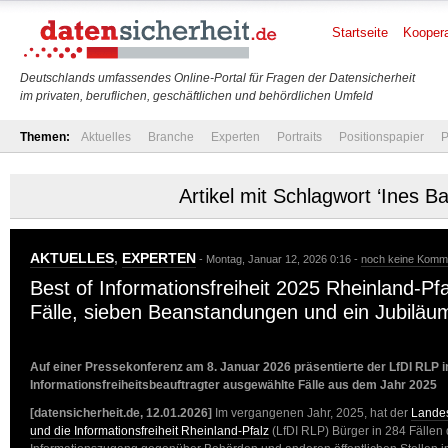
Startseite
Koopera
Deutschlands umfassendes Online-Portal für Fragen der Datensicherheit
im privaten, beruflichen, geschäftlichen und behördlichen Umfeld
Themen:
Aktuelles
Branche
Experten
Portraits
Positionspapier
P
Artikel mit Schlagwort ‘Ines Ba
AKTUELLES
,
EXPERTEN
- Montag, Januar 12, 2026 0:16 -
noch keine Komm
Best of Informationsfreiheit 2025 Rheinland-Pf
Fälle, sieben Beanstandungen und ein Jubiläu
Auf einer Pressekonferenz am 8. Januar 2026 präsentierte der LfDI RLP i
Informationsfreiheitsbeauftragter ausgewählte Fälle aus dem Jahr 2025
[datensicherheit.de, 12.01.2026]
Im vergangenen Jahr, 2025, hat der
Landes
und die Informationsfreiheit Rheinland-Pfalz
(LfDI RLP) Bürger in 284 Fällen d