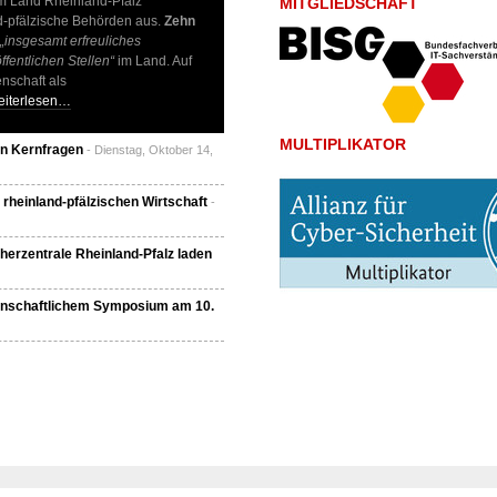
im Land Rheinland-Pfalz
MITGLIEDSCHAFT
-pfälzische Behörden aus.
Zehn
„insgesamt erfreuliches
fentlichen Stellen“
im Land. Auf
enschaft als
eiterlesen…
MULTIPLIKATOR
n Kernfragen
- Dienstag, Oktober 14,
heinland-pfälzischen Wirtschaft
-
herzentrale Rheinland-Pfalz laden
senschaftlichem Symposium am 10.