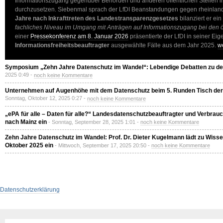
Informationszugang gegenüber Behörden und anderen öffentlichen Stellen 
durchzusetzen. Siebenmal sprach der LfDI Beanstandungen gegen rheinland
Jahre nach Inkrafttreten des Landestransparenzgesetzes
bilanziert er ein
fachliches Niveau im Umgang mit Anträgen auf Informationszugang bei den öf
einer
Pressekonferenz am 8. Januar 2026
präsentierte der LfDI in seiner Eig
Informationsfreiheitsbeauftragter
ausgewählte Fälle aus dem Jahr 2025.
w
Symposium „Zehn Jahre Datenschutz im Wandel“: Lebendige Debatten zu de
2025 0:49 -
noch keine Kommentare
Unternehmen auf Augenhöhe mit dem Datenschutz beim 5. Runden Tisch der r
Sonntag, Oktober 12, 2025 0:27 -
noch keine Kommentare
„ePA für alle – Daten für alle?“ Landesdatenschutzbeauftragter und Verbrauc
nach Mainz ein
- Sonntag, September 28, 2025 1:01 -
noch keine Kommentare
Zehn Jahre Datenschutz im Wandel: Prof. Dr. Dieter Kugelmann lädt zu Wis
Oktober 2025 ein
- Mittwoch, September 17, 2025 20:50 -
noch keine Kommentare
Datenschutzerklärung