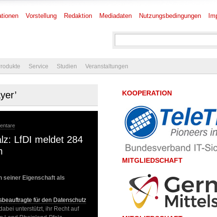
tionen
Vorstellung
Redaktion
Mediadaten
Nutzungsbedingungen
Im
rodukte
Service
Studien
Veranstaltungen
KOOPERATION
yer’
entare
alz: LfDI meldet 284
m
MITGLIEDSCHAFT
n seiner Eigenschaft als
beauftragte für den Datenschutz
abei unterstützt, ihr Recht auf