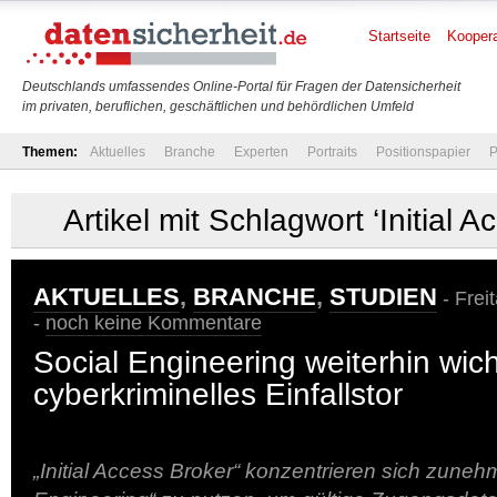
Startseite
Koopera
Deutschlands umfassendes Online-Portal für Fragen der Datensicherheit
im privaten, beruflichen, geschäftlichen und behördlichen Umfeld
Themen:
Aktuelles
Branche
Experten
Portraits
Positionspapier
P
Artikel mit Schlagwort ‘Initial 
AKTUELLES
,
BRANCHE
,
STUDIEN
- Frei
-
noch keine Kommentare
Social Engineering weiterhin wich
cyberkriminelles Einfallstor
„Initial Access Broker“ konzentrieren sich zuneh