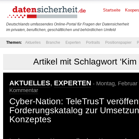
Startseite
Koopera
Deutschlands umfassendes Online-Portal für Fragen der Datensicherheit
im privaten, beruflichen, geschäftlichen und behördlichen Umfeld
Themen:
Aktuelles
Branche
Experten
Portraits
Positionspapier
P
Artikel mit Schlagwort ‘Ki
AKTUELLES
,
EXPERTEN
- Montag, Februar 
Kommentar
Cyber-Nation: TeleTrusT veröffent
Forderungskatalog zur Umsetzu
Konzeptes