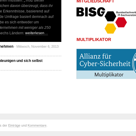
ieren müssten.
„Trotz dieser
MITGLIEDSCHAFT
lichen davon überzeugt, dass ihr
le Erkenntnisse, basierend auf
nde Umfrage basiert demnach auf
abe es sich entweder um
nternehmen mit weniger als 250
 sechs Ländern:
weiterlesen…
MULTIPLIKATOR
ernehmen
- Mittwoch, November 6, 2013
leunigen und sich selbst
ds der
Einträge
und
Kommentare
.