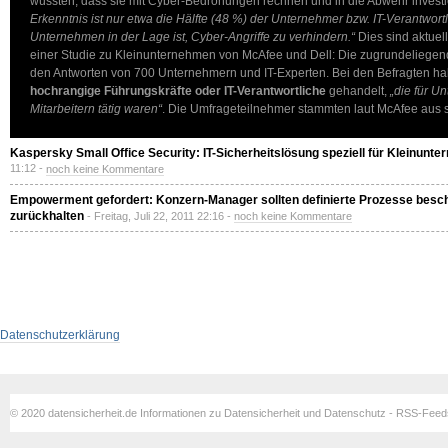
wüssten, dass sie mit Cyber-Bedrohungen rechnen und in die Abwehr invest
Erkenntnis ist nur etwa die Hälfte (48 %) der Unternehmer bzw. IT-Verantwort
Unternehmen in der Lage ist, Cyber-Angriffe zu verhindern.“
Dies sind aktuel
einer Studie zu Kleinunternehmen von McAfee und Dell: Die zugrundeliege
den Antworten von 700 Unternehmern und IT-Experten. Bei den Befragten h
hochrangige Führungskräfte oder IT-Verantwortliche
gehandelt,
„die für U
Mitarbeitern tätig waren“
. Die Umfrageteilnehmer stammten laut McAfee aus
Kaspersky Small Office Security: IT-Sicherheitslösung speziell für Kleinunt
11:12 -
noch keine Kommentare
Empowerment gefordert: Konzern-Manager sollten definierte Prozesse besch
zurückhalten
- Freitag, Juli 22, 2011 22:16 -
noch keine Kommentare
Datenschutzerklärung
© 2020 datensicherheit.de Informationen zu Datensicherheit und Datenschutz - RSS-Fee