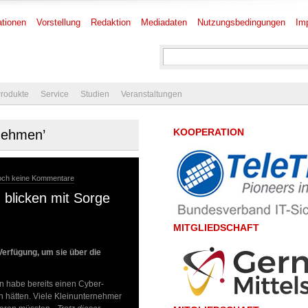
tionen
Vorstellung
Redaktion
Mediadaten
Nutzungsbedingungen
Im
rodukte
Service
Studien
Veranstaltungen
KOOPERATION
rnehmen’
och keine Kommentare
 blicken mit Sorge
MITGLIEDSCHAFT
Verfügung, um sie über die
n habe bereits einen Cyber-
en hätten. Viele Kleinunternehmer