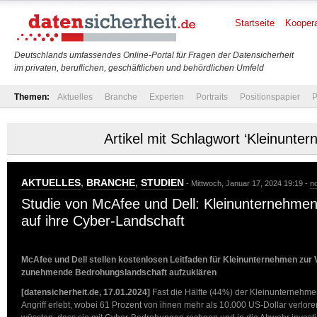
Startseite
Koopera
Deutschlands umfassendes Online-Portal für Fragen der Datensicherheit
im privaten, beruflichen, geschäftlichen und behördlichen Umfeld
Themen:
Aktuelles
Branche
Experten
Portraits
Positionspapier
P
Artikel mit Schlagwort ‘Kleinunte
AKTUELLES
,
BRANCHE
,
STUDIEN
- Mittwoch, Januar 17, 2024 19:19 -
n
Studie von McAfee und Dell: Kleinunternehmen
auf ihre Cyber-Landschaft
McAfee und Dell stellen kostenlosen Leitfaden für Kleinunternehmen zur 
zunehmende Bedrohungslandschaft aufzuklären
[datensicherheit.de, 17.01.2024]
Fast die Hälfte (44%) der Kleinunternehme
Angriff erlebt, wobei 61 Prozent von ihnen mehr als 10.000 US-Dollar verlor